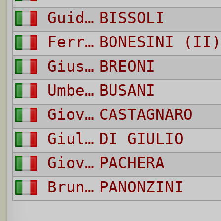
Guido
BISSOLI
Ferruccio
BONESINI (II)
Giuseppe
BREONI
Umberto
BUSANI
Giovanni
CASTAGNARO
Giulio
DI GIULIO
Giovanni
PACHERA
Bruno
PANONZINI