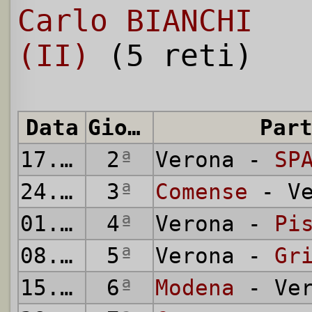
Carlo BIANCHI
(II)
(5 reti)
Data
Giornata
Par
17.09.
1933
2
ª
Verona -
SP
24.09.
1933
3
ª
Comense
- Ve
01.10.
1933
4
ª
Verona -
Pi
08.10.
1933
5
ª
Verona -
Gr
15.10.
1933
6
ª
Modena
- Ver