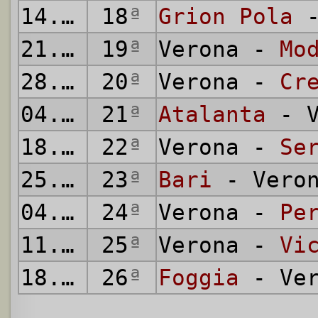
14.01.
1934
18
ª
Grion Pola
-
21.01.
1934
19
ª
Verona -
Mo
28.01.
1934
20
ª
Verona -
Cr
04.02.
1934
21
ª
Atalanta
- V
18.02.
1934
22
ª
Verona -
Se
25.02.
1934
23
ª
Bari
- Vero
04.03.
1934
24
ª
Verona -
Pe
11.03.
1934
25
ª
Verona -
Vi
18.03.
1934
26
ª
Foggia
- Ver