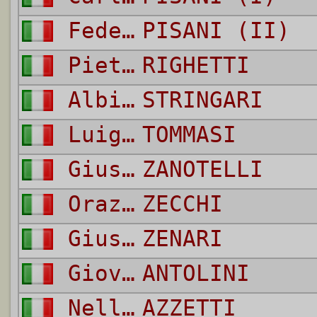
Federico
PISANI (II)
Pietro
RIGHETTI
Albino
STRINGARI
Luigi
TOMMASI
Giuseppe
ZANOTELLI
Orazio
ZECCHI
Giuseppe
ZENARI
Giovanni
ANTOLINI
Nello
AZZETTI