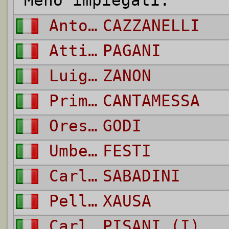
Meno impiegati:
Antonio
CAZZANELLI
Attilio
PAGANI
Luigi
ZANON
Primizio
CANTAMESSA
Oreste
GODI
Umberto Luigi
FESTI
Carlo
SABADINI
Pellegrino
XAUSA
Carlo
PISANI (I)