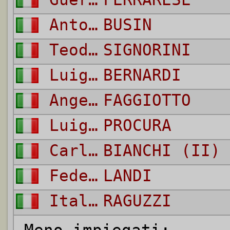
Antonio
BUSIN
Teodoro
SIGNORINI
Luigi
BERNARDI
Angelo
FAGGIOTTO
Luigi
PROCURA
Carlo
BIANCHI (II)
Federico
LANDI
Italo
RAGUZZI