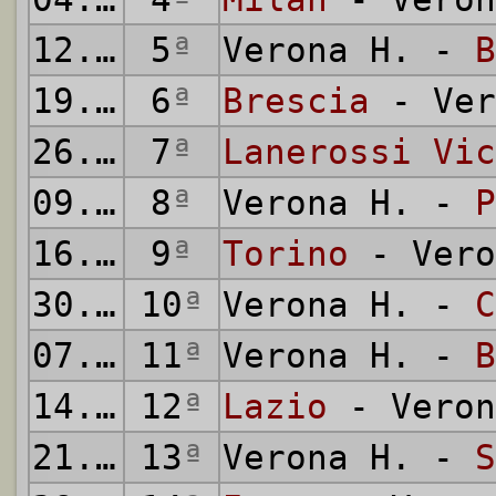
12.10.
5
1969
ª
Verona H. -
B
19.10.
6
1969
ª
Brescia
- Ver
26.10.
7
1969
ª
Lanerossi Vic
09.11.
8
1969
ª
Verona H. -
P
16.11.
9
1969
ª
Torino
- Vero
30.11.
10
1969
ª
Verona H. -
C
07.12.
11
1969
ª
Verona H. -
B
14.12.
12
1969
ª
Lazio
- Veron
21.12.
13
1969
ª
Verona H. -
S