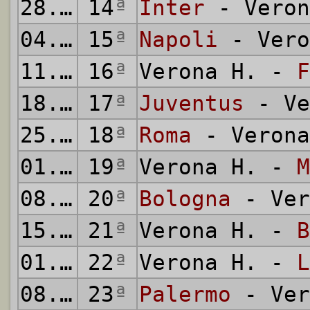
28.12.
14
1969
ª
Inter
- Veron
04.01.
15
1970
ª
Napoli
- Vero
11.01.
16
1970
ª
Verona H. -
F
18.01.
17
1970
ª
Juventus
- Ve
25.01.
18
1970
ª
Roma
- Verona
01.02.
19
1970
ª
Verona H. -
M
08.02.
20
1970
ª
Bologna
- Ver
15.02.
21
1970
ª
Verona H. -
B
01.03.
22
1970
ª
Verona H. -
L
08.03.
23
1970
ª
Palermo
- Ver