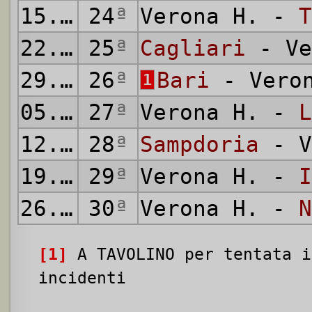
15.03.
24
1970
ª
Verona H. -
T
22.03.
25
1970
ª
Cagliari
- Ve
29.03.
26
1970
ª
Bari
- Veron
1
05.04.
27
1970
ª
Verona H. -
L
12.04.
28
1970
ª
Sampdoria
- V
19.04.
29
1970
ª
Verona H. -
I
26.04.
30
1970
ª
Verona H. -
N
[1]
A TAVOLINO per tentata i
incidenti