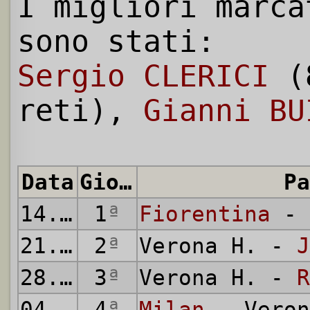
I migliori marca
sono stati:
Sergio CLERICI
(
reti),
Gianni BU
Data
Giornata
Pa
14.09.
1
1969
ª
Fiorentina
- 
21.09.
2
1969
ª
Verona H. -
J
28.09.
3
1969
ª
Verona H. -
R
04.10.
4
1969
ª
Milan
- Veron