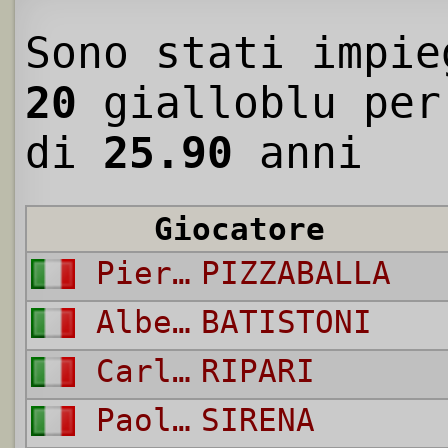
Sono stati impie
20
gialloblu per
di
25.90
anni
Giocatore
Pier Luigi
PIZZABALLA
Alberto
BATISTONI
Carlo
RIPARI
Paolo
SIRENA