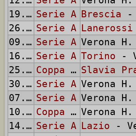
12.10.
Serie A
1969
Verona H
19.10.
Serie A
1969
Brescia
- 
26.10.
Serie A
1969
Lanerossi
09.11.
Serie A
1969
Verona H
16.11.
Serie A
1969
Torino
- V
25.11.
1969
Coppa Mitropa
Slavia Pr
30.11.
Serie A
1969
Verona H
07.12.
Serie A
1969
Verona H
10.12.
1969
Coppa Mitropa
Verona H
14.12.
Serie A
1969
Lazio
- Ve