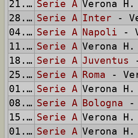
21.12.
Serie A
1969
Verona H
28.12.
Serie A
1969
Inter
- Ve
04.01.
Serie A
1970
Napoli
- V
11.01.
Serie A
1970
Verona H
18.01.
Serie A
1970
Juventus
-
25.01.
Serie A
1970
Roma
- Ver
01.02.
Serie A
1970
Verona H
08.02.
Serie A
1970
Bologna
- 
15.02.
Serie A
1970
Verona H
01.03.
Serie A
1970
Verona H