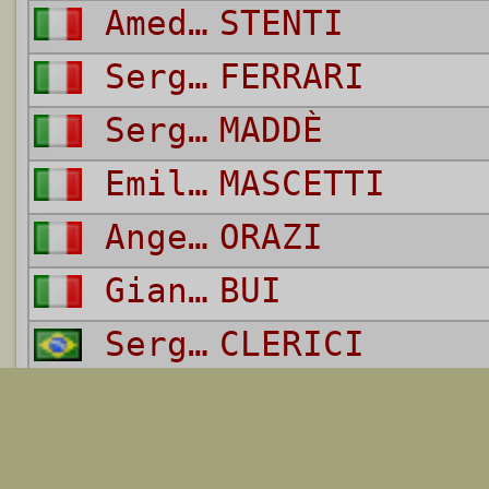
Amedeo
STENTI
Sergio
FERRARI
Sergio
MADDÈ
Emiliano
MASCETTI
Angelo
ORAZI
Gianni
BUI
Sergio
CLERICI
Vito
D''AMATO
Luigi
MASCALAITO