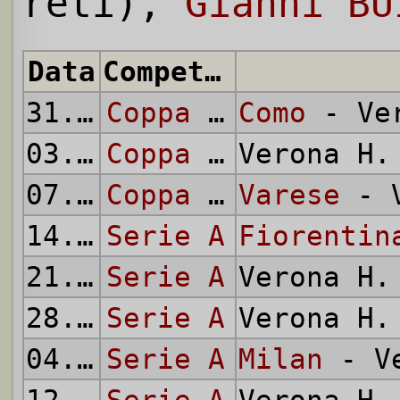
reti),
Gianni BU
Data
Competizione
31.08.
1969
Coppa Italia
Como
- Ver
03.09.
1969
Coppa Italia
Verona H
07.09.
1969
Coppa Italia
Varese
- V
14.09.
Serie A
1969
Fiorentin
21.09.
Serie A
1969
Verona H
28.09.
Serie A
1969
Verona H
04.10.
Serie A
1969
Milan
- Ve