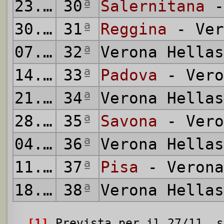
23.04.1967
30
ª
Salernitana
-
30.04.1967
31
ª
Reggina
- Ver
07.05.1967
32
ª
Verona Hella
14.05.1967
33
ª
Padova
- Vero
21.05.1967
34
ª
Verona Hella
28.05.1967
35
ª
Savona
- Vero
04.06.1967
36
ª
Verona Hella
11.06.1967
37
ª
Pisa
- Verona
18.06.1967
38
ª
Verona Hella
[1]
Prevista per il 27/11, s