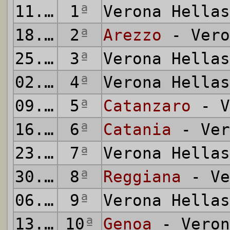
11.09.1966
1
ª
Verona Hella
18.09.1966
2
ª
Arezzo
- Vero
25.09.1966
3
ª
Verona Hella
02.10.1966
4
ª
Verona Hella
09.10.1966
5
ª
Catanzaro
- V
16.10.1966
6
ª
Catania
- Ver
23.10.1966
7
ª
Verona Hella
30.10.1966
8
ª
Reggiana
- Ve
06.11.1966
9
ª
Verona Hella
13.11.1966
10
ª
Genoa
- Veron