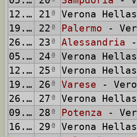
05.02.1967
20
ª
Sampdoria
- V
12.02.1967
21
ª
Verona Hella
19.02.1967
22
ª
Palermo
- Ver
26.02.1967
23
ª
Alessandria
-
05.03.1967
24
ª
Verona Hella
12.03.1967
25
ª
Verona Hella
19.03.1967
26
ª
Varese
- Vero
26.03.1967
27
ª
Verona Hella
09.04.1967
28
ª
Potenza
- Ver
16.04.1967
29
ª
Verona Hella