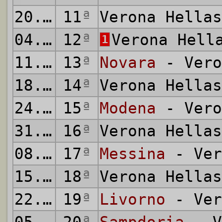
20.11.1966
11
ª
Verona Hella
04.12.1966
12
ª
Verona Hell
1
11.12.1966
13
ª
Novara
- Vero
18.12.1966
14
ª
Verona Hella
24.12.1966
15
ª
Modena
- Vero
31.12.1966
16
ª
Verona Hella
08.01.1967
17
ª
Messina
- Ver
15.01.1967
18
ª
Verona Hella
22.01.1967
19
ª
Livorno
- Ver