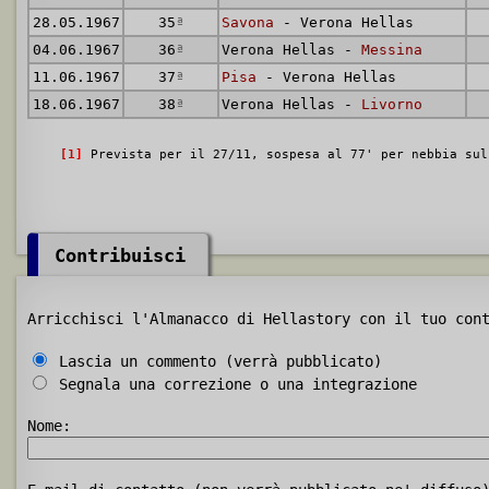
28.05.1967
35
ª
Savona
- Verona Hellas
04.06.1967
36
ª
Verona Hellas -
Messina
11.06.1967
37
ª
Pisa
- Verona Hellas
18.06.1967
38
ª
Verona Hellas -
Livorno
[1]
Prevista per il 27/11, sospesa al 77' per nebbia su
Contribuisci
Arricchisci l'Almanacco di Hellastory con il tuo con
Lascia un commento (verrà pubblicato)
Segnala una correzione o una integrazione
Nome: