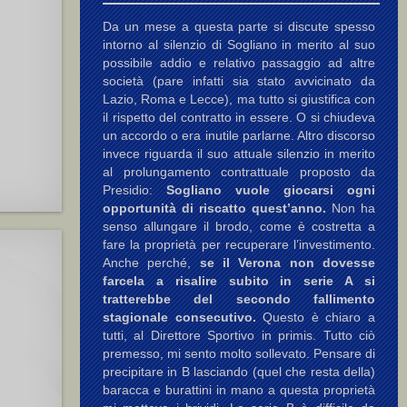
Da un mese a questa parte si discute spesso
intorno al silenzio di Sogliano in merito al suo
possibile addio e relativo passaggio ad altre
società (pare infatti sia stato avvicinato da
Lazio, Roma e Lecce), ma tutto si giustifica con
il rispetto del contratto in essere. O si chiudeva
un accordo o era inutile parlarne. Altro discorso
invece riguarda il suo attuale silenzio in merito
al prolungamento contrattuale proposto da
Presidio:
Sogliano vuole giocarsi ogni
opportunità di riscatto quest’anno.
Non ha
senso allungare il brodo, come è costretta a
fare la proprietà per recuperare l’investimento.
Anche perché,
se il Verona non dovesse
farcela a risalire subito in serie A si
tratterebbe del secondo fallimento
stagionale consecutivo.
Questo è chiaro a
tutti, al Direttore Sportivo in primis. Tutto ciò
premesso, mi sento molto sollevato. Pensare di
precipitare in B lasciando (quel che resta della)
baracca e burattini in mano a questa proprietà