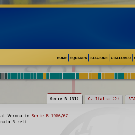
HOME
SQUADRA
STAGIONE
GIALLOBLU
Serie B (31)
C. Italia (2)
ST
dal Verona in
Serie B 1966/67
.
egnato
5
reti.