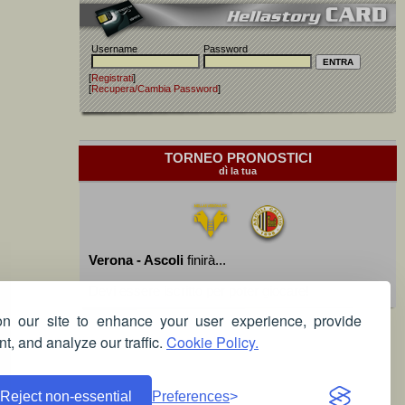
Username
Password
[
Registrati
]
[
Recupera/Cambia Password
]
TORNEO PRONOSTICI
dì la tua
Verona - Ascoli
finirà...
Devi essere iscritto per poter giocare!
 our site to enhance your user experience, provide
t, and analyze our traffic.
Cookie Policy.
Reject non-essential
Preferences