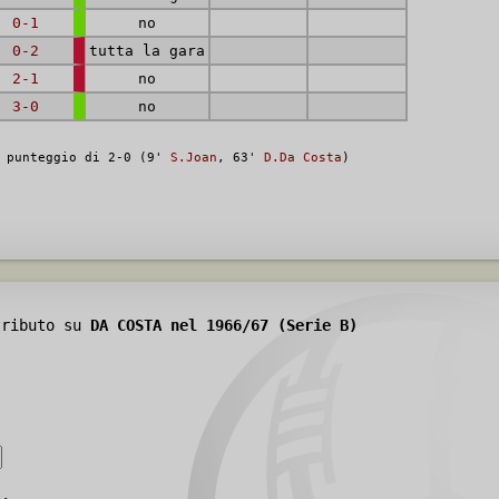
0-1
no
0-2
tutta la gara
2-1
no
3-0
no
l punteggio di 2-0 (9'
S.Joan
, 63'
D.Da Costa
)
tributo su
DA COSTA nel 1966/67 (Serie B)