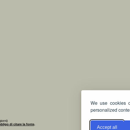
We use cookies on
personalized conten
iorni)
bligo di citare la fonte
.
Accept all