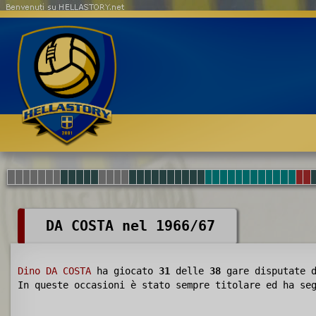
Benvenuti su HELLASTORY.net
DA COSTA nel 1966/67
Dino DA COSTA
ha giocato
31
delle
38
gare disputate 
In queste occasioni è stato sempre titolare ed ha s