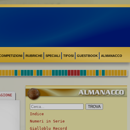
COMPETIZIONI
RUBRICHE
SPECIALI
TIFOSI
GUESTBOOK
ALMANACCO
AGIONE
Indice
Numeri in Serie
Gialloblu Record