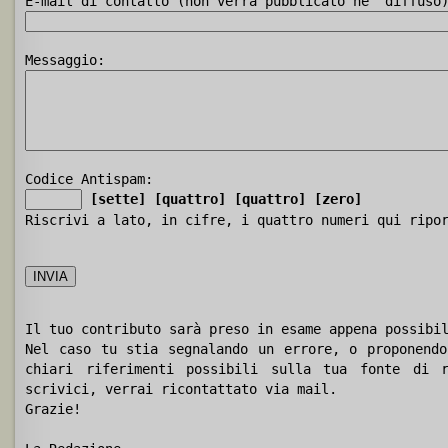
E-mail di contatto (non verrà pubblicato ne' diffuso
Messaggio:
Codice Antispam:
[sette]
[quattro]
[quattro]
[zero]
Riscrivi a lato, in cifre, i quattro numeri qui ripo
Il tuo contributo sarà preso in esame appena possibi
Nel caso tu stia segnalando un errore, o proponendo
chiari riferimenti possibili sulla tua fonte di r
scrivici, verrai ricontattato via mail.
Grazie!