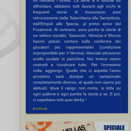
mi metteva i brividi. La serie B è difficile da
affrontare, abbiamo tutti davanti agli occhi le
frequenti storie di insuccesso post
retrocessione dalla Salernitana alla Sampdoria,
dall'Empoli allo Spezia, al primo anno del
Frosinone. Al contrario, sono poche le storie di
un veloce riscatto; Sassuolo, Venezia e Monza
hanno potuto contare sulla conferma dei
giocatori più rappresentativi (condizione
improponibile per il Verona) rilanciati attraverso
scelte oculate in panchina. Noi invece siamo
costretti a ricostruire tutto. Per l'ennesima
volta, aggiungo. Quello che ci aspetta l'anno
prossimo sarà dunque un campionato
completamente diverso, al quale non siamo più
abituati, dove il rango non conta, si lotta su
ogni pallone e ogni partita fa storia a se. E poi,
ci aspettano tutti quei derby !
[
continua
]