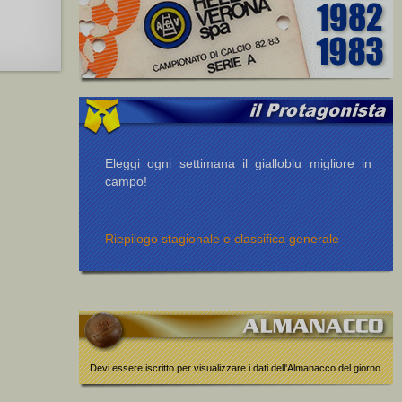
Eleggi ogni settimana il gialloblu migliore in
campo!
Riepilogo stagionale e classifica generale
Devi essere iscritto per visualizzare i dati dell'Almanacco del giorno