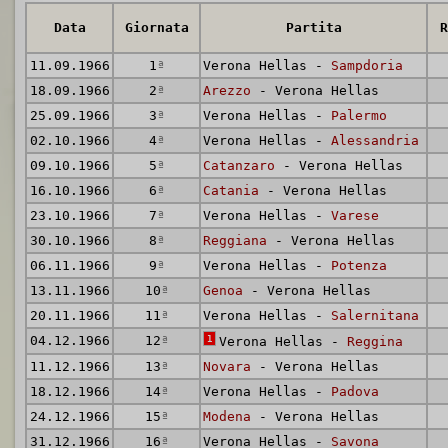
Data
Giornata
Partita
R
11.09.1966
1
ª
Verona Hellas -
Sampdoria
18.09.1966
2
ª
Arezzo
- Verona Hellas
25.09.1966
3
ª
Verona Hellas -
Palermo
02.10.1966
4
ª
Verona Hellas -
Alessandria
09.10.1966
5
ª
Catanzaro
- Verona Hellas
16.10.1966
6
ª
Catania
- Verona Hellas
23.10.1966
7
ª
Verona Hellas -
Varese
30.10.1966
8
ª
Reggiana
- Verona Hellas
06.11.1966
9
ª
Verona Hellas -
Potenza
13.11.1966
10
ª
Genoa
- Verona Hellas
20.11.1966
11
ª
Verona Hellas -
Salernitana
04.12.1966
12
ª
1
Verona Hellas -
Reggina
11.12.1966
13
ª
Novara
- Verona Hellas
18.12.1966
14
ª
Verona Hellas -
Padova
24.12.1966
15
ª
Modena
- Verona Hellas
31.12.1966
16
ª
Verona Hellas -
Savona