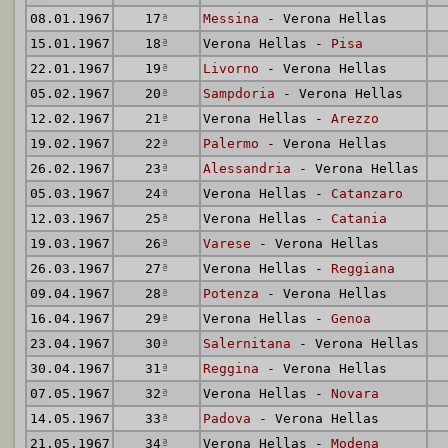
08.01.1967
17
ª
Messina
- Verona Hellas
15.01.1967
18
ª
Verona Hellas -
Pisa
22.01.1967
19
ª
Livorno
- Verona Hellas
05.02.1967
20
ª
Sampdoria
- Verona Hellas
12.02.1967
21
ª
Verona Hellas -
Arezzo
19.02.1967
22
ª
Palermo
- Verona Hellas
26.02.1967
23
ª
Alessandria
- Verona Hellas
05.03.1967
24
ª
Verona Hellas -
Catanzaro
12.03.1967
25
ª
Verona Hellas -
Catania
19.03.1967
26
ª
Varese
- Verona Hellas
26.03.1967
27
ª
Verona Hellas -
Reggiana
09.04.1967
28
ª
Potenza
- Verona Hellas
16.04.1967
29
ª
Verona Hellas -
Genoa
23.04.1967
30
ª
Salernitana
- Verona Hellas
30.04.1967
31
ª
Reggina
- Verona Hellas
07.05.1967
32
ª
Verona Hellas -
Novara
14.05.1967
33
ª
Padova
- Verona Hellas
21.05.1967
34
ª
Verona Hellas -
Modena