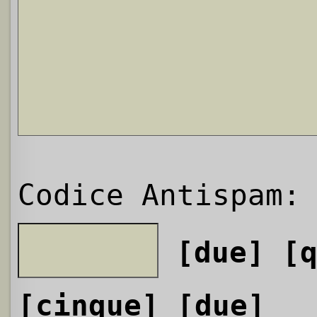
Codice Antispam:
[due]
[
[cinque]
[due]