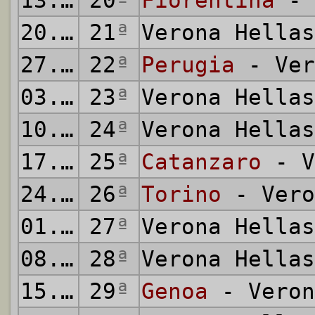
13.03.1977
20
ª
Fiorentina
- 
20.03.1977
21
ª
Verona Hella
27.03.1977
22
ª
Perugia
- Ver
03.04.1977
23
ª
Verona Hella
10.04.1977
24
ª
Verona Hella
17.04.1977
25
ª
Catanzaro
- V
24.04.1977
26
ª
Torino
- Vero
01.05.1977
27
ª
Verona Hella
08.05.1977
28
ª
Verona Hella
15.05.1977
29
ª
Genoa
- Veron