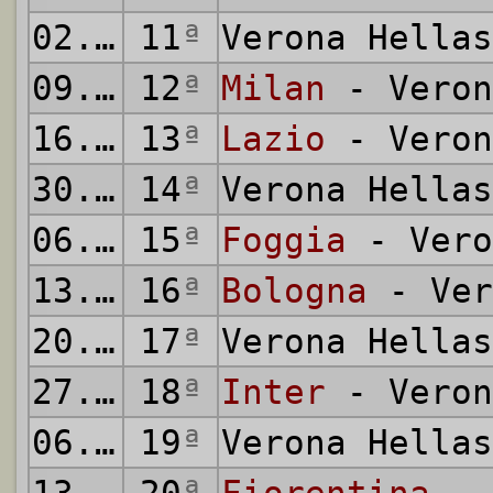
02.01.1977
11
ª
Verona Hella
09.01.1977
12
ª
Milan
- Veron
16.01.1977
13
ª
Lazio
- Veron
30.01.1977
14
ª
Verona Hella
06.02.1977
15
ª
Foggia
- Vero
13.02.1977
16
ª
Bologna
- Ver
20.02.1977
17
ª
Verona Hella
27.02.1977
18
ª
Inter
- Veron
06.03.1977
19
ª
Verona Hella