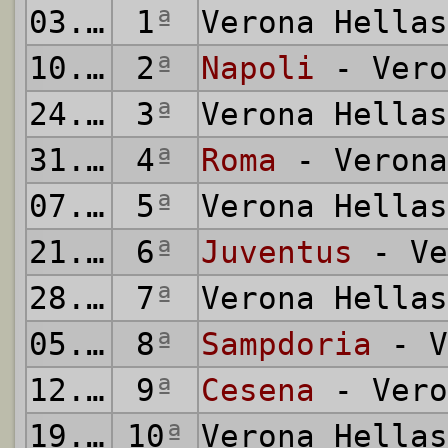
03.10.1976
1
ª
Verona Hella
10.10.1976
2
ª
Napoli
- Vero
24.10.1976
3
ª
Verona Hella
31.10.1976
4
ª
Roma
- Verona
07.11.1976
5
ª
Verona Hella
21.11.1976
6
ª
Juventus
- Ve
28.11.1976
7
ª
Verona Hella
05.12.1976
8
ª
Sampdoria
- V
12.12.1976
9
ª
Cesena
- Vero
19.12.1976
10
ª
Verona Hella