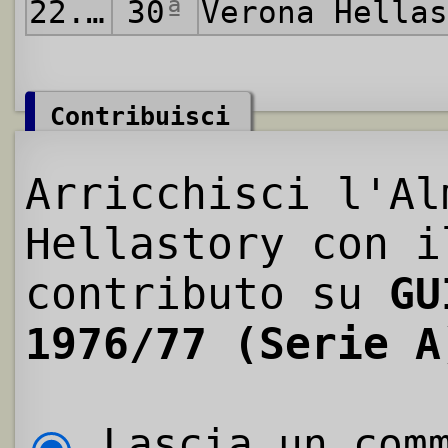
22.05.1977
30
ª
Verona Hella
Contribuisci
Arricchisci l'Al
Hellastory con i
contributo su
GU
1976/77 (Serie A
Lascia un comm