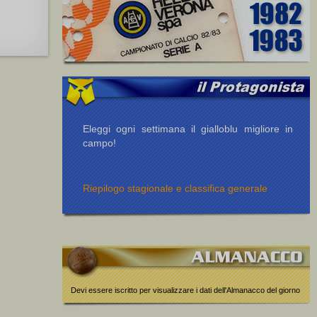
Eleggi ogni settimana il gialloblu migliore in
campo!
Riepilogo stagionale e classifica generale
Devi essere iscritto per visualizzare i dati dell'Almanacco del giorno