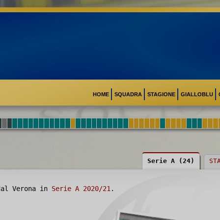
HOME
SQUADRA
STAGIONE
GIALLOBLU
Serie A (24)
ST
dal Verona in
Serie A 2020/21
.