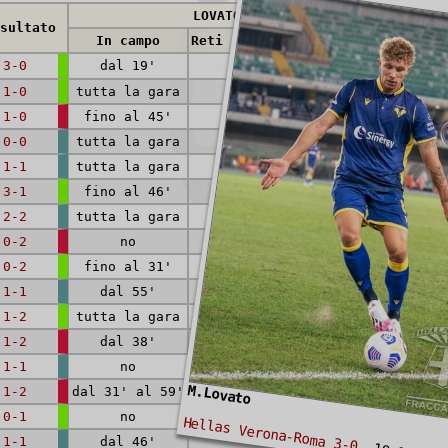
LOVATO
sultato
In campo
Reti (rig.)
Cartellini
3-0
dal 19'
1-0
tutta la gara
1-0
fino al 45'
0-0
tutta la gara
1-1
tutta la gara
3-1
fino al 46'
2-2
tutta la gara
0-2
no
0-2
fino al 31'
1-1
dal 55'
1-2
tutta la gara
1-2
dal 38'
1-1
no
M.Lovato
1-2
dal 31' al 59'
0-1
no
Hellas Verona-Roma 3-0
1-1
dal 46'