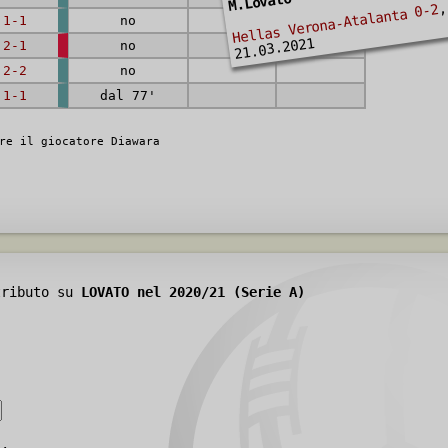
M.Lovato
,
Hellas Verona-Atalanta 0-2
1-1
no
21.03.2021
2-1
no
2-2
no
1-1
dal 77'
re il giocatore Diawara
tributo su
LOVATO nel 2020/21 (Serie A)