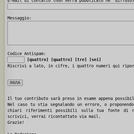
E-mail di contatto (non verrà pubblicato ne' diffuso
Messaggio:
Codice Antispam:
[quattro]
[quattro]
[tre]
[sei]
Riscrivi a lato, in cifre, i quattro numeri qui ripo
Il tuo contributo sarà preso in esame appena possibi
Nel caso tu stia segnalando un errore, o proponendo
chiari riferimenti possibili sulla tua fonte di r
scrivici, verrai ricontattato via mail.
Grazie!