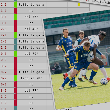
, 19.09.202
2-1
tutta la gara
1-0
no
3-1
dal 76'
3-1
no
2-0
dal 46'
2-1
tutta la gara
2-2
tutta la gara
1-1
tutta la gara
0-3
dal 79'
0-2
no
3-2
no
0-2
tutta la gara
0-2
fino al 78'
0-1
no
3-1
dal 77'
1-2
no
1-0
no
1-1
no