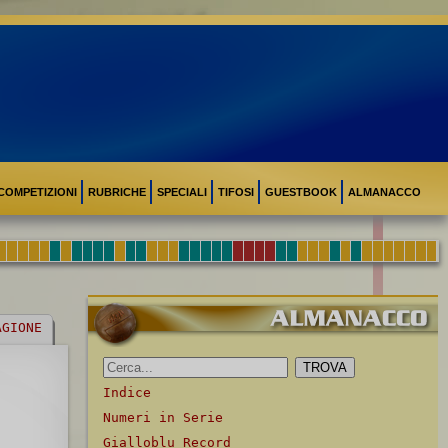
COMPETIZIONI
RUBRICHE
SPECIALI
TIFOSI
GUESTBOOK
ALMANACCO
AGIONE
Indice
Numeri in Serie
Gialloblu Record