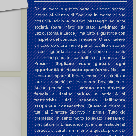
Da un mese a questa parte si discute spesso
intorno al silenzio di Sogliano in merito al suo
possibile addio e relativo passaggio ad altre
società (pare infatti sia stato avvicinato da
Lazio, Roma e Lecce), ma tutto si giustifica con
il rispetto del contratto in essere. O si chiudeva
un accordo o era inutile parlarne. Altro discorso
invece riguarda il suo attuale silenzio in merito
al prolungamento contrattuale proposto da
Presidio:
Sogliano vuole giocarsi ogni
opportunità di riscatto quest’anno.
Non ha
senso allungare il brodo, come è costretta a
fare la proprietà per recuperare l’investimento.
Anche perché,
se il Verona non dovesse
farcela a risalire subito in serie A si
tratterebbe del secondo fallimento
stagionale consecutivo.
Questo è chiaro a
tutti, al Direttore Sportivo in primis. Tutto ciò
premesso, mi sento molto sollevato. Pensare di
precipitare in B lasciando (quel che resta della)
baracca e burattini in mano a questa proprietà