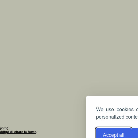
We use cookies on
personalized conten
iorni)
bligo di citare la fonte
.
Accept all