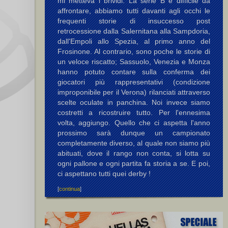
mi metteva i brividi. La serie B è difficile da
affrontare, abbiamo tutti davanti agli occhi le
frequenti storie di insuccesso post
retrocessione dalla Salernitana alla Sampdoria,
dall'Empoli allo Spezia, al primo anno del
Frosinone. Al contrario, sono poche le storie di
un veloce riscatto; Sassuolo, Venezia e Monza
hanno potuto contare sulla conferma dei
giocatori più rappresentativi (condizione
improponibile per il Verona) rilanciati attraverso
scelte oculate in panchina. Noi invece siamo
costretti a ricostruire tutto. Per l'ennesima
volta, aggiungo. Quello che ci aspetta l'anno
prossimo sarà dunque un campionato
completamente diverso, al quale non siamo più
abituati, dove il rango non conta, si lotta su
ogni pallone e ogni partita fa storia a se. E poi,
ci aspettano tutti quei derby !
[
continua
]