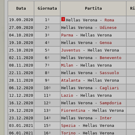
Data
Giornata
Partita
Ri
19.09.2020
1
ª
1
Hellas Verona -
Roma
27.09.2020
2
ª
Hellas Verona -
Udinese
04.10.2020
3
ª
Parma
- Hellas Verona
19.10.2020
4
ª
Hellas Verona -
Genoa
25.10.2020
5
ª
Juventus
- Hellas Verona
02.11.2020
6
ª
Hellas Verona -
Benevento
08.11.2020
7
ª
Milan
- Hellas Verona
22.11.2020
8
ª
Hellas Verona -
Sassuolo
28.11.2020
9
ª
Atalanta
- Hellas Verona
06.12.2020
10
ª
Hellas Verona -
Cagliari
12.12.2020
11
ª
Lazio
- Hellas Verona
16.12.2020
12
ª
Hellas Verona -
Sampdoria
19.12.2020
13
ª
Fiorentina
- Hellas Verona
23.12.2020
14
ª
Hellas Verona -
Inter
03.01.2021
15
ª
Spezia
- Hellas Verona
06.01.2021
16
ª
Torino
- Hellas Verona