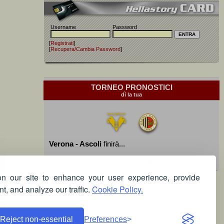
Username
Password
[
Registrati
]
[
Recupera/Cambia Password
]
TORNEO PRONOSTICI
dì la tua
Verona - Ascoli
finirà...
Devi essere iscritto per poter giocare!
 our site to enhance your user experience, provide
t, and analyze our traffic.
Cookie Policy.
Reject non-essential
Preferences