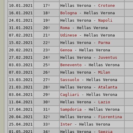
10.01.2021
17
ª
Hellas Verona -
Crotone
16.01.2021
18
ª
Bologna
- Hellas Verona
24.01.2021
19
ª
Hellas Verona -
Napoli
31.01.2021
20
ª
Roma
- Hellas Verona
07.02.2021
21
ª
Udinese
- Hellas Verona
15.02.2021
22
ª
Hellas Verona -
Parma
20.02.2021
23
ª
Genoa
- Hellas Verona
27.02.2021
24
ª
Hellas Verona -
Juventus
03.03.2021
25
ª
Benevento
- Hellas Verona
07.03.2021
26
ª
Hellas Verona -
Milan
13.03.2021
27
ª
Sassuolo
- Hellas Verona
21.03.2021
28
ª
Hellas Verona -
Atalanta
03.04.2021
29
ª
Cagliari
- Hellas Verona
11.04.2021
30
ª
Hellas Verona -
Lazio
17.04.2021
31
ª
Sampdoria
- Hellas Verona
20.04.2021
32
ª
Hellas Verona -
Fiorentina
25.04.2021
33
ª
Inter
- Hellas Verona
01.05.2021
34
ª
Hellas Verona -
Spezia