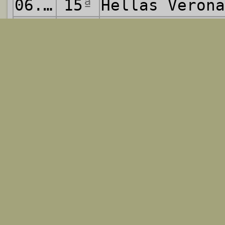
06.12.2015
15
ª
Hellas Veron
13.12.2015
16
ª
Milan
- Hella
20.12.2015
17
ª
Hellas Veron
06.01.2016
18
ª
Juventus
- He
10.01.2016
19
ª
Hellas Veron
17.01.2016
20
ª
Roma
- Hellas
24.01.2016
21
ª
Hellas Veron
31.01.2016
22
ª
Torino
- Hell
03.02.2016
23
ª
Hellas Veron
07.02.2016
24
ª
Hellas Veron