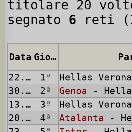
titolare 20 volt
segnato
6
reti (
Data
Giornata
Pa
22.08.2015
1
ª
Hellas Veron
30.08.2015
2
ª
Genoa
- Hella
13.09.2015
3
ª
Hellas Veron
20.09.2015
4
ª
Atalanta
- He
23.09.2015
5
ª
Inter
- Hella