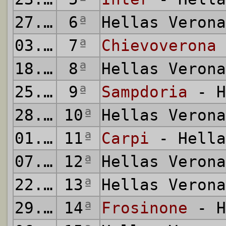
27.09.2015
6
ª
Hellas Veron
03.10.2015
7
ª
Chievoverona
18.10.2015
8
ª
Hellas Veron
25.10.2015
9
ª
Sampdoria
- H
28.10.2015
10
ª
Hellas Veron
01.11.2015
11
ª
Carpi
- Hella
07.11.2015
12
ª
Hellas Veron
22.11.2015
13
ª
Hellas Veron
29.11.2015
14
ª
Frosinone
- H