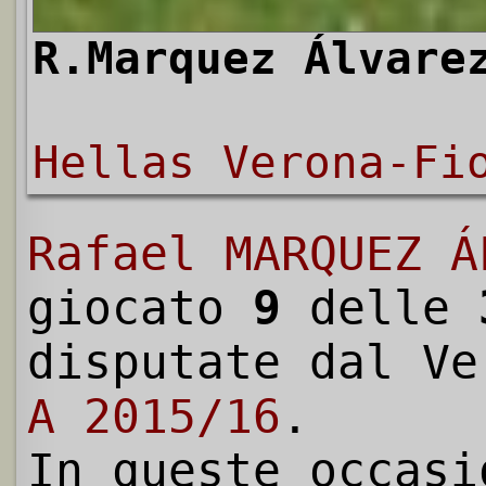
R.Marquez Álvare
Hellas Verona-Fi
Rafael MARQUEZ Á
giocato
9
delle
disputate dal V
A 2015/16
.
In queste occasi