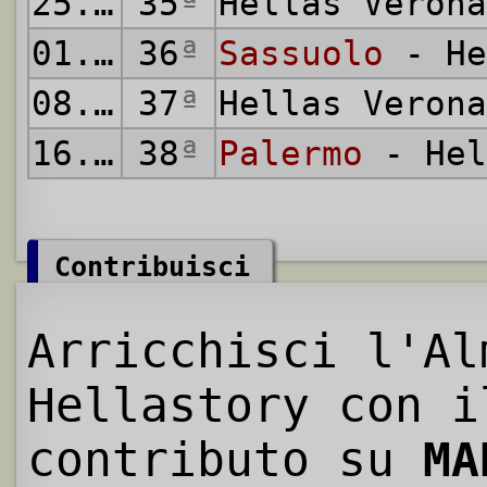
25.04.2016
35
ª
Hellas Veron
01.05.2016
36
ª
Sassuolo
- He
08.05.2016
37
ª
Hellas Veron
16.05.2016
38
ª
Palermo
- Hel
Contribuisci
Arricchisci l'Al
Hellastory con i
contributo su
MA