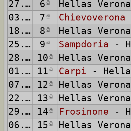
27.09.2015
6
ª
Hellas Veron
03.10.2015
7
ª
Chievoverona
18.10.2015
8
ª
Hellas Veron
25.10.2015
9
ª
Sampdoria
- H
28.10.2015
10
ª
Hellas Veron
01.11.2015
11
ª
Carpi
- Hella
07.11.2015
12
ª
Hellas Veron
22.11.2015
13
ª
Hellas Veron
29.11.2015
14
ª
Frosinone
- H
06.12.2015
15
ª
Hellas Veron