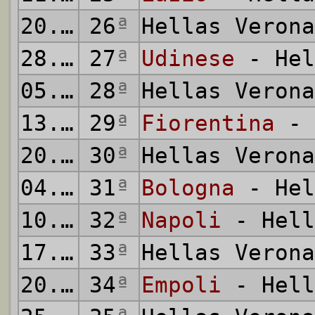
20.02.2016
26
ª
Hellas Veron
28.02.2016
27
ª
Udinese
- Hel
05.03.2016
28
ª
Hellas Veron
13.03.2016
29
ª
Fiorentina
- 
20.03.2016
30
ª
Hellas Veron
04.04.2016
31
ª
Bologna
- Hel
10.04.2016
32
ª
Napoli
- Hell
17.04.2016
33
ª
Hellas Veron
20.04.2016
34
ª
Empoli
- Hell