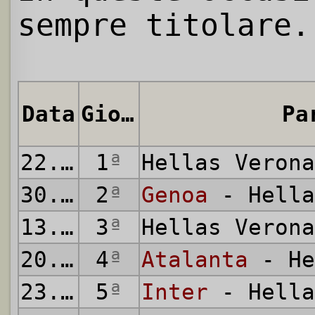
sempre titolare.
Data
Giornata
Pa
22.08.2015
1
ª
Hellas Veron
30.08.2015
2
ª
Genoa
- Hella
13.09.2015
3
ª
Hellas Veron
20.09.2015
4
ª
Atalanta
- He
23.09.2015
5
ª
Inter
- Hella