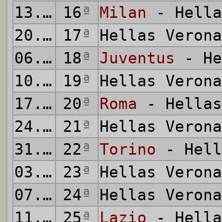
13.12.2015
16
ª
Milan
- Hella
20.12.2015
17
ª
Hellas Veron
06.01.2016
18
ª
Juventus
- He
10.01.2016
19
ª
Hellas Veron
17.01.2016
20
ª
Roma
- Hellas
24.01.2016
21
ª
Hellas Veron
31.01.2016
22
ª
Torino
- Hell
03.02.2016
23
ª
Hellas Veron
07.02.2016
24
ª
Hellas Veron
11.02.2016
25
ª
Lazio
- Hella