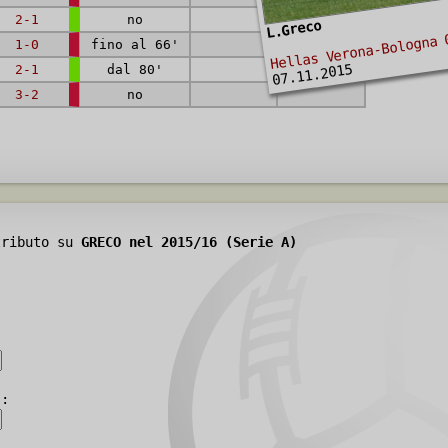
2-1
no
L.Greco
Hellas Verona-Bologna 
1-0
fino al 66'
07.11.2015
2-1
dal 80'
3-2
no
tributo su
GRECO nel 2015/16 (Serie A)
):