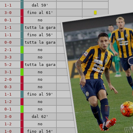
1-1
dal 59'
3-0
fino al 61'
0-1
no
1-1
tutta la gara
1-1
fino al 56'
0-0
tutta la gara
2-1
no
3-3
no
5-2
tutta la gara
1
3-1
no
2-0
no
0-3
no
1-1
fino al 59'
1-2
no
0-1
no
3-0
dal 62'
1-2
no
1-0
fino al 54'