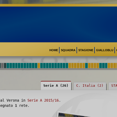
HOME
SQUADRA
STAGIONE
GIALLOBLU
Serie A (26)
C. Italia (2)
ST
dal Verona in
Serie A 2015/16
.
 segnato
1
rete.