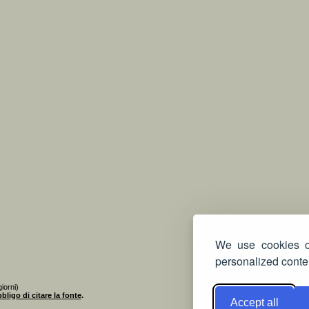
We use cookies on
personalized conten
iorni)
bligo di citare la fonte
.
Accept all