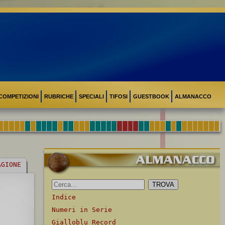
COMPETIZIONI
RUBRICHE
SPECIALI
TIFOSI
GUESTBOOK
ALMANACCO
AGIONE
Indice
Numeri in Serie
Gialloblu Record