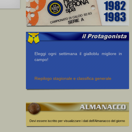
Eleggi ogni settimana il gialloblu migliore in
campo!
Riepilogo stagionale e classifica generale
Devi essere iscritto per visualizzare i dati dell'Almanacco del giorno