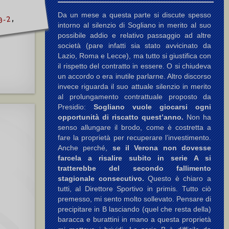
Da un mese a questa parte si discute spesso
,
0-2
intorno al silenzio di Sogliano in merito al suo
possibile addio e relativo passaggio ad altre
società (pare infatti sia stato avvicinato da
Lazio, Roma e Lecce), ma tutto si giustifica con
il rispetto del contratto in essere. O si chiudeva
un accordo o era inutile parlarne. Altro discorso
invece riguarda il suo attuale silenzio in merito
al prolungamento contrattuale proposto da
Presidio:
Sogliano vuole giocarsi ogni
opportunità di riscatto quest’anno.
Non ha
senso allungare il brodo, come è costretta a
fare la proprietà per recuperare l’investimento.
Anche perché,
se il Verona non dovesse
farcela a risalire subito in serie A si
tratterebbe del secondo fallimento
stagionale consecutivo.
Questo è chiaro a
tutti, al Direttore Sportivo in primis. Tutto ciò
premesso, mi sento molto sollevato. Pensare di
precipitare in B lasciando (quel che resta della)
baracca e burattini in mano a questa proprietà