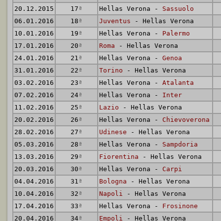
20.12.2015
17
ª
Hellas Verona -
Sassuolo
06.01.2016
18
ª
Juventus
- Hellas Verona
10.01.2016
19
ª
Hellas Verona -
Palermo
17.01.2016
20
ª
Roma
- Hellas Verona
24.01.2016
21
ª
Hellas Verona -
Genoa
31.01.2016
22
ª
Torino
- Hellas Verona
03.02.2016
23
ª
Hellas Verona -
Atalanta
07.02.2016
24
ª
Hellas Verona -
Inter
11.02.2016
25
ª
Lazio
- Hellas Verona
20.02.2016
26
ª
Hellas Verona -
Chievoverona
28.02.2016
27
ª
Udinese
- Hellas Verona
05.03.2016
28
ª
Hellas Verona -
Sampdoria
13.03.2016
29
ª
Fiorentina
- Hellas Verona
20.03.2016
30
ª
Hellas Verona -
Carpi
04.04.2016
31
ª
Bologna
- Hellas Verona
10.04.2016
32
ª
Napoli
- Hellas Verona
17.04.2016
33
ª
Hellas Verona -
Frosinone
20.04.2016
34
ª
Empoli
- Hellas Verona