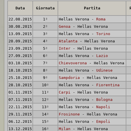
Data
Giornata
Partita
22.08.2015
1
ª
Hellas Verona -
Roma
30.08.2015
2
ª
Genoa
- Hellas Verona
13.09.2015
3
ª
Hellas Verona -
Torino
20.09.2015
4
ª
Atalanta
- Hellas Verona
23.09.2015
5
ª
Inter
- Hellas Verona
27.09.2015
6
ª
Hellas Verona -
Lazio
03.10.2015
7
ª
Chievoverona
- Hellas Verona
18.10.2015
8
ª
Hellas Verona -
Udinese
25.10.2015
9
ª
Sampdoria
- Hellas Verona
28.10.2015
10
ª
Hellas Verona -
Fiorentina
01.11.2015
11
ª
Carpi
- Hellas Verona
07.11.2015
12
ª
Hellas Verona -
Bologna
22.11.2015
13
ª
Hellas Verona -
Napoli
29.11.2015
14
ª
Frosinone
- Hellas Verona
06.12.2015
15
ª
Hellas Verona -
Empoli
13.12.2015
16
ª
Milan
- Hellas Verona