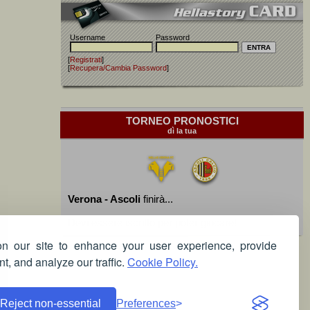
Username
Password
[
Registrati
]
[
Recupera/Cambia Password
]
TORNEO PRONOSTICI
dì la tua
Verona - Ascoli
finirà...
Devi essere iscritto per poter giocare!
 our site to enhance your user experience, provide
t, and analyze our traffic.
Cookie Policy.
Reject non-essential
Preferences