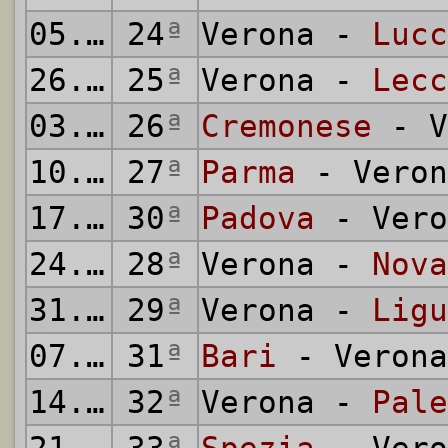
05.04.1931
24
ª
Verona -
Lucc
26.04.1931
25
ª
Verona -
Lecc
03.05.1931
26
ª
Cremonese
- V
10.05.1931
27
ª
Parma
- Veron
17.05.1931
30
ª
Padova
- Vero
24.05.1931
28
ª
Verona -
Nova
31.05.1931
29
ª
Verona -
Ligu
07.06.1931
31
ª
Bari
- Verona
14.06.1931
32
ª
Verona -
Pale