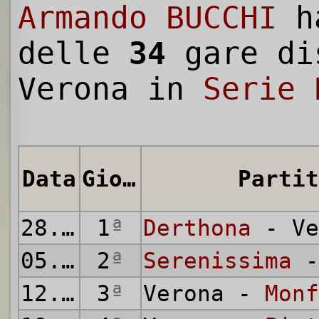
Armando BUCCHI
h
delle
34
gare di
Verona in
Serie 
Data
Giornata
Partit
28.09.1930
1
ª
Derthona
- Ve
05.10.1930
2
ª
Serenissima
-
12.10.1930
3
ª
Verona -
Monf