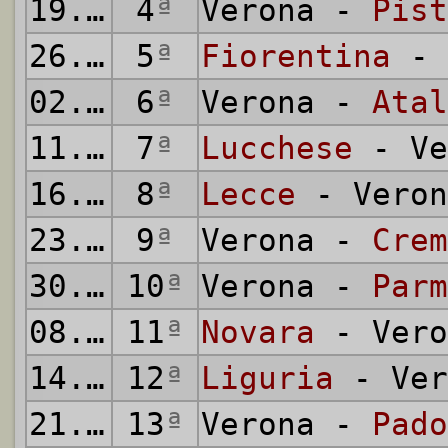
19.10.1930
4
ª
Verona -
Pist
26.10.1930
5
ª
Fiorentina
- 
02.11.1930
6
ª
Verona -
Atal
11.11.1930
7
ª
Lucchese
- Ve
16.11.1930
8
ª
Lecce
- Veron
23.11.1930
9
ª
Verona -
Crem
30.11.1930
10
ª
Verona -
Parm
08.12.1930
11
ª
Novara
- Vero
14.12.1930
12
ª
Liguria
- Ver
21.12.1930
13
ª
Verona -
Pado