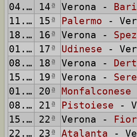
04.01.1931
14
ª
Verona -
Bari
11.01.1931
15
ª
Palermo
- Ver
18.01.1931
16
ª
Verona -
Spez
01.02.1931
17
ª
Udinese
- Ver
08.02.1931
18
ª
Verona -
Dert
15.02.1931
19
ª
Verona -
Sere
01.03.1931
20
ª
Monfalconese
08.03.1931
21
ª
Pistoiese
- V
15.03.1931
22
ª
Verona -
Fior
22.03.1931
23
ª
Atalanta
- Ve