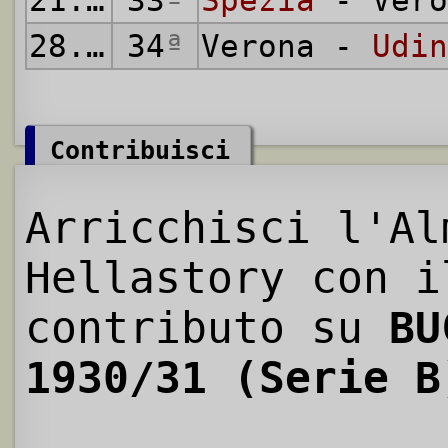
21.06.1931
33
ª
Spezia
- Vero
28.06.1931
34
ª
Verona -
Udin
Contribuisci
Arricchisci l'Al
Hellastory con i
contributo su
BU
1930/31 (Serie B