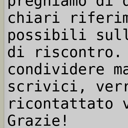
preghiamo di 
chiari riferi
possibili sul
di riscontro.
condividere m
scrivici, ver
ricontattato 
Grazie!