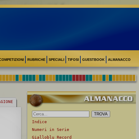
COMPETIZIONI
RUBRICHE
SPECIALI
TIFOSI
GUESTBOOK
ALMANACCO
AGIONE
Indice
Numeri in Serie
Gialloblu Record