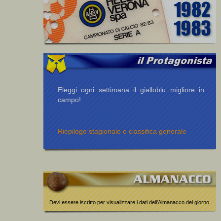
Eleggi ogni settimana il gialloblu migliore in
campo!
Riepilogo stagionale e classifica generale
Devi essere iscritto per visualizzare i dati dell'Almanacco del giorno