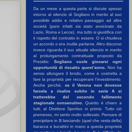
Da un mese a questa parte si discute spesso
intorno al silenzio di Sogliano in merito al suo
possibile addio e relativo passaggio ad altre
società (pare infatti sia stato avvicinato da
Lazio, Roma e Lecce), ma tutto si giustifica con
il rispetto del contratto in essere. O si chiudeva
un accordo o era inutile parlarne. Altro discorso
invece riguarda il suo attuale silenzio in merito
al prolungamento contrattuale proposto da
Presidio:
Sogliano vuole giocarsi ogni
opportunità di riscatto quest’anno.
Non ha
senso allungare il brodo, come è costretta a
fare la proprietà per recuperare l’investimento.
Anche perché,
se il Verona non dovesse
farcela a risalire subito in serie A si
tratterebbe del secondo fallimento
stagionale consecutivo.
Questo è chiaro a
tutti, al Direttore Sportivo in primis. Tutto ciò
premesso, mi sento molto sollevato. Pensare di
precipitare in B lasciando (quel che resta della)
baracca e burattini in mano a questa proprietà