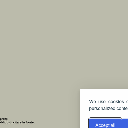
We use cookies on
personalized conten
iorni)
bligo di citare la fonte
.
Accept all