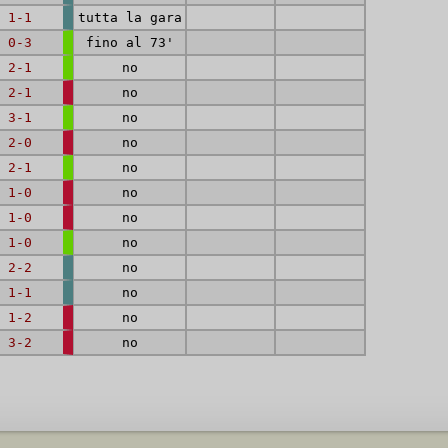
1-1
tutta la gara
0-3
fino al 73'
2-1
no
2-1
no
3-1
no
2-0
no
2-1
no
1-0
no
1-0
no
1-0
no
2-2
no
1-1
no
1-2
no
3-2
no