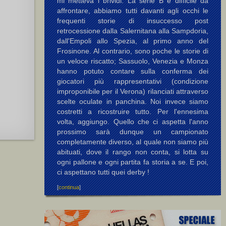
mi metteva i brividi. La serie B è difficile da
affrontare, abbiamo tutti davanti agli occhi le
frequenti storie di insuccesso post
retrocessione dalla Salernitana alla Sampdoria,
dall'Empoli allo Spezia, al primo anno del
Frosinone. Al contrario, sono poche le storie di
un veloce riscatto; Sassuolo, Venezia e Monza
hanno potuto contare sulla conferma dei
giocatori più rappresentativi (condizione
improponibile per il Verona) rilanciati attraverso
scelte oculate in panchina. Noi invece siamo
costretti a ricostruire tutto. Per l'ennesima
volta, aggiungo. Quello che ci aspetta l'anno
prossimo sarà dunque un campionato
completamente diverso, al quale non siamo più
abituati, dove il rango non conta, si lotta su
ogni pallone e ogni partita fa storia a se. E poi,
ci aspettano tutti quei derby !
[
continua
]