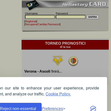
Username
Password
[
Registrati
]
[
Recupera/Cambia Password
]
TORNEO PRONOSTICI
dì la tua
Verona - Ascoli
finirà...
Devi essere iscritto per poter giocare!
 our site to enhance your user experience, provide
t, and analyze our traffic.
Cookie Policy.
Reject non-essential
Preferences