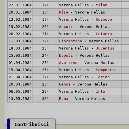
22.01.1984
17
ª
Verona Hellas -
Milan
29.01.1984
18
ª
Pisa
- Verona Hellas
12.02.1984
19
ª
Verona Hellas -
Udinese
19.02.1984
20
ª
Ascoli
- Verona Hellas
26.02.1984
21
ª
Verona Hellas -
Catania
11.03.1984
22
ª
Fiorentina
- Verona Hellas
18.03.1984
23
ª
Verona Hellas -
Juventus
25.03.1984
24
ª
Napoli
- Verona Hellas
01.04.1984
25
ª
Avellino
- Verona Hellas
15.04.1984
26
ª
Verona Hellas -
Sampdoria
21.04.1984
27
ª
Verona Hellas -
Torino
29.04.1984
28
ª
Genoa
- Verona Hellas
06.05.1984
29
ª
Verona Hellas -
Inter
13.05.1984
30
ª
Roma
- Verona Hellas
Contribuisci