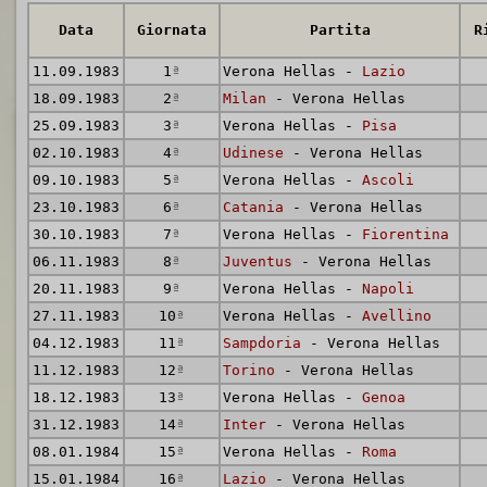
Data
Giornata
Partita
R
11.09.1983
1
ª
Verona Hellas -
Lazio
18.09.1983
2
ª
Milan
- Verona Hellas
25.09.1983
3
ª
Verona Hellas -
Pisa
02.10.1983
4
ª
Udinese
- Verona Hellas
09.10.1983
5
ª
Verona Hellas -
Ascoli
23.10.1983
6
ª
Catania
- Verona Hellas
30.10.1983
7
ª
Verona Hellas -
Fiorentina
06.11.1983
8
ª
Juventus
- Verona Hellas
20.11.1983
9
ª
Verona Hellas -
Napoli
27.11.1983
10
ª
Verona Hellas -
Avellino
04.12.1983
11
ª
Sampdoria
- Verona Hellas
11.12.1983
12
ª
Torino
- Verona Hellas
18.12.1983
13
ª
Verona Hellas -
Genoa
31.12.1983
14
ª
Inter
- Verona Hellas
08.01.1984
15
ª
Verona Hellas -
Roma
15.01.1984
16
ª
Lazio
- Verona Hellas