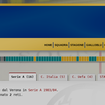
HOME
SQUADRA
STAGIONE
GIALLOBLU
Serie A (16)
C. Italia (5)
C. Uefa (4)
ST
e dal Verona in
Serie A 1983/84
.
egnato
2
reti.