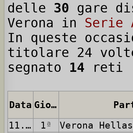
delle
30
gare di
Verona in
Serie 
In queste occasi
titolare 24 volt
segnato
14
reti 
Data
Giornata
Par
11.09.1983
1
ª
Verona Hella