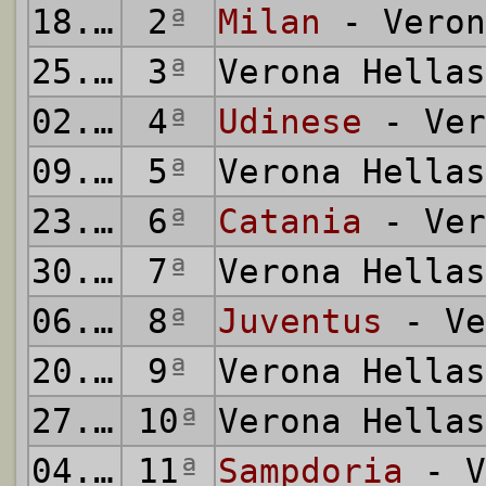
18.09.1983
2
ª
Milan
- Veron
25.09.1983
3
ª
Verona Hella
02.10.1983
4
ª
Udinese
- Ver
09.10.1983
5
ª
Verona Hella
23.10.1983
6
ª
Catania
- Ver
30.10.1983
7
ª
Verona Hella
06.11.1983
8
ª
Juventus
- Ve
20.11.1983
9
ª
Verona Hella
27.11.1983
10
ª
Verona Hella
04.12.1983
11
ª
Sampdoria
- V