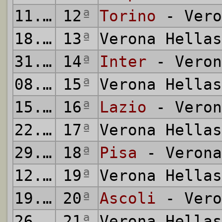
11.12.1983
12
ª
Torino
- Vero
18.12.1983
13
ª
Verona Hella
31.12.1983
14
ª
Inter
- Veron
08.01.1984
15
ª
Verona Hella
15.01.1984
16
ª
Lazio
- Veron
22.01.1984
17
ª
Verona Hella
29.01.1984
18
ª
Pisa
- Verona
12.02.1984
19
ª
Verona Hella
19.02.1984
20
ª
Ascoli
- Vero
26.02.1984
21
ª
Verona Hella