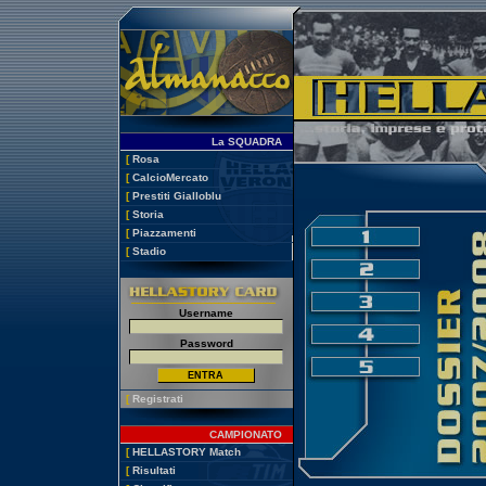
La SQUADRA
[
Rosa
[
CalcioMercato
[
Prestiti Gialloblu
[
Storia
[
Piazzamenti
[
Stadio
Username
Password
[
Registrati
CAMPIONATO
[
HELLASTORY Match
[
Risultati