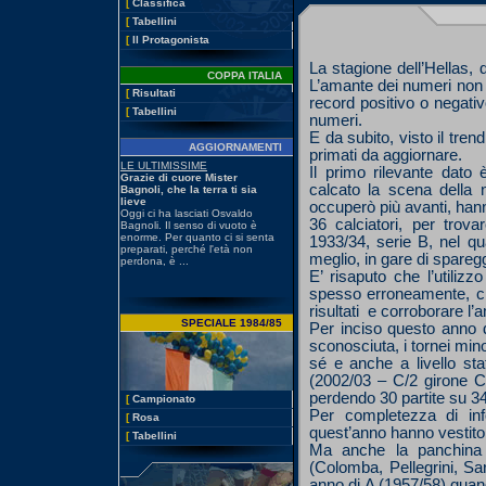
[
Classifica
[
Tabellini
[
Il Protagonista
La stagione dell’Hellas, d
COPPA ITALIA
L’amante dei numeri non è
[
Risultati
record positivo o negativ
[
Tabellini
numeri.
E da subito, visto il tre
AGGIORNAMENTI
primati da aggiornare.
Il primo rilevante dato
calcato la scena della n
occuperò più avanti, han
36 calciatori, per trov
1933/34, serie B, nel q
meglio, in gare di spare
E’ risaputo che l’utilizz
spesso erroneamente, che 
risultati e corroborare l’
SPECIALE 1984/85
Per inciso questo anno 
sconosciuta, i tornei mi
sé e anche a livello sta
(2002/03 – C/2 girone C)
perdendo 30 partite su 34
[
Campionato
Per completezza di inf
[
Rosa
quest’anno hanno vestito l
[
Tabellini
Ma anche la panchina 
(Colomba, Pellegrini, Sar
anno di A (1957/58) quand