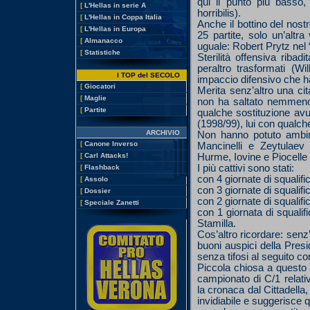
qui il punto più basso
[
L'Hellas in serie A
horribilis).
[
L'Hellas in Coppa Italia
Anche il bottino del nostr
[
L'Hellas in Europa
25 partite, solo un’altra
[
Almanacco
uguale: Robert Prytz nel 
[
Statistiche
Sterilità offensiva ribad
peraltro trasformati (Wi
I TOP del SECOLO
impaccio difensivo che ha f
[
Giocatori
Merita senz’altro una ci
[
Maglie
non ha saltato nemmeno u
[
Partite
qualche sostituzione avut
(1998/99), lui con qualche
ARCHIVIO
Non hanno potuto ambire
[
Canone Inverso
Mancinelli e Zeytulaev 
Hurme, Iovine e Piocelle 
[
Carl Attacks!
I più cattivi sono stati:
[
Flashback
con 4 giornate di squalifi
[
Assolo
con 3 giornate di squalifi
[
Dossier
con 2 giornate di squalif
[
Speciale Zanetti
con 1 giornata di squalif
Stamilla.
Cos’altro ricordare: senz’
buoni auspici della Pres
senza tifosi al seguito c
Piccola chiosa a questo p
campionato di C/1 relativa
la cronaca dal Cittadella
invidiabile e suggerisce