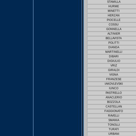
STAMILLA
HURME
MINETTI
HERZAN
PIOCELLE
COSSU
GONNELLA
ALTINIER
BELLAVISTA
POLITTI
DIANDA
MARTINELLI
DIBARI
DIGIULIO
VRIZ
GIRALDI
VIGNA
FRANZESE
IAKOVLEVSKI
IUNCO
PASTRELLO
ANACLERIO
BOZZOLA
CASTELLAN
FAGGIONATO
RAVELLI
SMANIA
TONOLLI
TURATI
URBANI