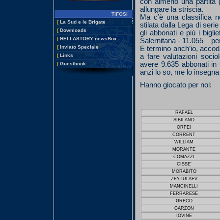
con almeno una partita 
allungare la striscia.
TIFOSI
Ma c’è una classifica n
[
La Sud e le Brigate
stilata dalla Lega di seri
[
Downloads
gli abbonati e più i bigl
[
HELLASTORY newsBox
Salernitana - 11.055 – pe
[
Inviato Speciale
E termino anch’io, accod
a fare valutazioni soci
[
Links
avere 9.635 abbonati in 
[
Guestbook
anzi lo so, me lo insegn
Hanno giocato per noi:
RAFAEL
SIBILANO
ORFEI
CORRENT
WILLIAM
MORANTE
COMAZZI
CISSE'
MORABITO
ZEYTULAEV
MANCINELLI
FERRARESE
GRECO
GARZON
IOVINE