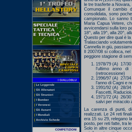
le tre trasferte a Novara, 
Comunque il cambio di
consolidata, sono poche
campionato. Lo sanno be
Maria Capua Vetere, che 
avvicendarsi sulla loro pa
18^, alla 19^, alla 20^, al
Questo per dire qual è la
Tralasciando volutamente t
Cannella in giù, passiamo
Il 2007/08 si colloca, nel
peggiore stagione di se
1978/79 (A) 17/30
l’ultimo anno di
(retrocessione)
1996/97 (A) 27/34
I GIALLOBLU
l’anno di Cagni e n
[
Le Leggende
1991/92 (A) 28/34
[
Gli Allenatori
Fascetti, Raducioiu
[
Gli Stranieri
1971/72 (A) 26/30
[
I Bomber
salvi per miracolo
[
I Veronesi
La carenza di punti, d
[
Gli Azzurri
realizzati. Le 24 reti fin
[
I Mondiali
era 15 su 29, relegano l
[
Archivio Schede
posto, per reti fatte, tra 
Solo in altre cinque occa
COMPETIZIONI