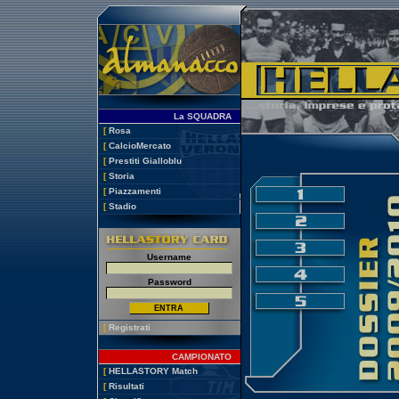
La SQUADRA
[
Rosa
[
CalcioMercato
[
Prestiti Gialloblu
[
Storia
[
Piazzamenti
[
Stadio
Username
Password
[
Registrati
CAMPIONATO
[
HELLASTORY Match
[
Risultati