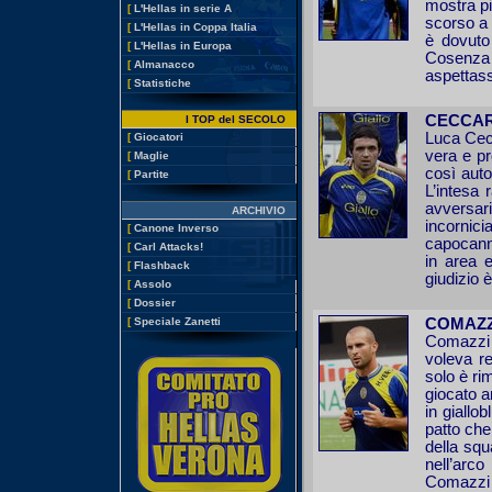
mostra pi
[
L'Hellas in serie A
scorso a 
[
L'Hellas in Coppa Italia
è dovuto 
[
L'Hellas in Europa
Cosenza
[
Almanacco
aspettass
[
Statistiche
CECCAR
I TOP del SECOLO
Luca Cecc
[
Giocatori
vera e p
[
Maglie
così auto
[
Partite
L’intesa
avversar
ARCHIVIO
incorni
[
Canone Inverso
capocanno
[
Carl Attacks!
in area e
[
Flashback
giudizio 
[
Assolo
[
Dossier
[
Speciale Zanetti
COMAZZI
Comazzi 
voleva re
solo è ri
giocato a
in giallo
patto che 
della squ
nell’arc
Comazzi n