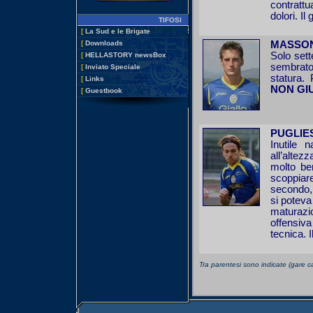
contrattua
dolori. I
TIFOSI
[
La Sud e le Brigate
[
Downloads
MASSON
Solo set
[
HELLASTORY newsBox
sembrato 
[
Inviato Speciale
statura.
[
Links
NON GI
[
Guestbook
PUGLIES
Inutile 
all’altez
molto be
scoppiar
secondo, 
si poteva
maturaz
offensiva
tecnica. 
Tra parentesi sono indicate (gare c