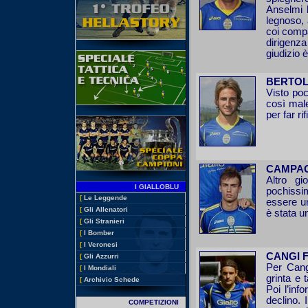
Anselmi 
legnoso, 
coi compa
dirigenz
giudizio 
BERTOL
Visto poc
così male
per far ri
CAMPAG
Altro gi
I GIALLOBLU
pochissi
[
Le Leggende
essere un
[
Gli Allenatori
è stata u
[
Gli Stranieri
[
I Bomber
[
I Veronesi
CANGI F
[
Gli Azzurri
Per Cangi
[
I Mondiali
grinta e 
[
Archivio Schede
Poi l’inf
declino. 
COMPETIZIONI