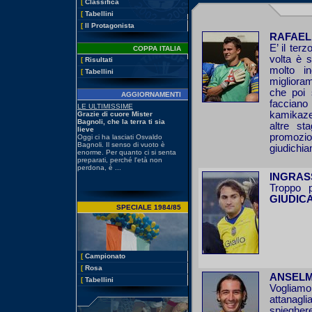
[
Classifica
[
Tabellini
[
Il Protagonista
RAFAEL 
E’ il ter
COPPA ITALIA
volta è s
[
Risultati
molto i
[
Tabellini
miglioram
che poi 
AGGIORNAMENTI
facciano
kamikaze 
altre st
promozio
giudichi
INGRASS
Troppo 
GIUDIC
SPECIALE 1984/85
[
Campionato
[
Rosa
ANSELMI
[
Tabellini
Vogliamo
attanagl
spiegher