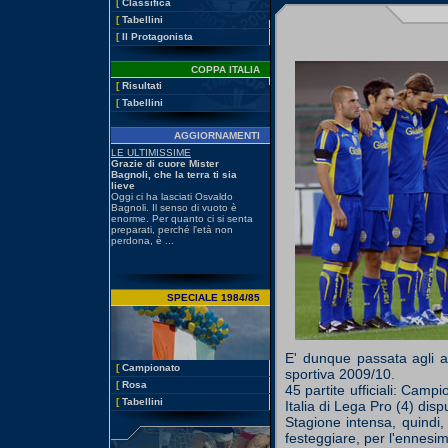
[
Classifica
[
Tabellini
[
Il Protagonista
COPPA ITALIA
[
Risultati
[
Tabellini
AGGIORNAMENTI
SPECIALE 1984/85
E' dunque passata agli ar
[
Campionato
sportiva 2009/10.
[
Rosa
45 partite ufficiali: Camp
[
Tabellini
Italia di Lega Pro (4) disp
Stagione intensa, quindi,
festeggiare, per l'ennesima