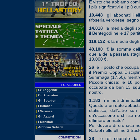
E visto che abbiamo comi
i più significativi e i più cur
10.448
gli abbonati Hel
tifoseria veronese, segno
14.018
la media degli sp
il Bentegodi nelle 17 parti
116.132
€ la media degli
49.100
€ la somma dell
quella della passata stag
19.000 €.
26
è il posto che occupa i
il Premio Coppa Discipli
Summaga (17,50), mentre i
Piccola chiosa: le 18 po
I GIALLOBLU
occupate da ben 13 squad
[
Le Leggende
nostro.
[
Gli Allenatori
1.183
i minuti di imbatt
[
Gli Stranieri
Questo è un dato abbastan
[
I Bomber
statistico, dall'altro s
[
I Veronesi
un'occasione e chi se no
[
Gli Azzurri
effimero primato?
[
I Mondiali
Per dovere di cronaca non 
[
Archivio Schede
Rafael nelle ultime 3 tras
COMPETIZIONI
38
le reti segnate, la 