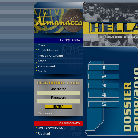
La SQUADRA
[
Rosa
[
CalcioMercato
[
Prestiti Gialloblu
[
Storia
[
Piazzamenti
[
Stadio
Username
Password
[
Registrati
CAMPIONATO
[
HELLASTORY Match
[
Risultati