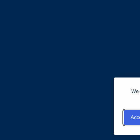
We 
Acce