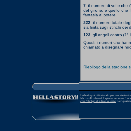
7
il numero di volte che è 
del girone, è quello che h
fantasia al potere.
222
il numero totale degli
sia finita sugli stinchi dei
123
gli angoli contro (1° 
Questi i numeri che hann
chiamato a disegnare nuovi
Riepilogo della stagione 
Hellastory è ottimizzato per una risoluzio
Microsoft Internet Explorer versione 5 o 
con l'obbligo di citare la fonte
. Per qualu