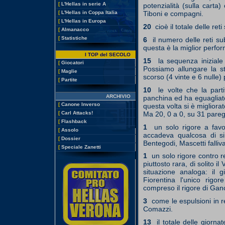
[
L'Hellas in serie A
potenzialità (sulla carta
[
L'Hellas in Coppa Italia
Tiboni e compagni.
[
L'Hellas in Europa
20
cioè il totale delle reti
[
Almanacco
[
Statistiche
6
il numero delle reti su
questa è la miglior perfor
I TOP del SECOLO
15
la sequenza iniziale di
[
Giocatori
Possiamo allungare la st
[
Maglie
scorso (4 vinte e 6 nulle) 
[
Partite
10
le volte che la partit
ARCHIVIO
panchina ed ha eguagliato 
[
Canone Inverso
questa volta si è migliora
Ma 20, 0 a 0, su 31 pareg
[
Carl Attacks!
[
Flashback
1
un solo rigore a favore
[
Assolo
accadeva qualcosa di si
[
Dossier
Bentegodi, Mascetti falliv
[
Speciale Zanetti
1
un solo rigore contro re
piuttosto rara, di solito 
situazione analoga: il
Fiorentina l'unico rigo
compreso il rigore di Ganc
3
come le espulsioni in r
Comazzi.
13
il totale delle giornat