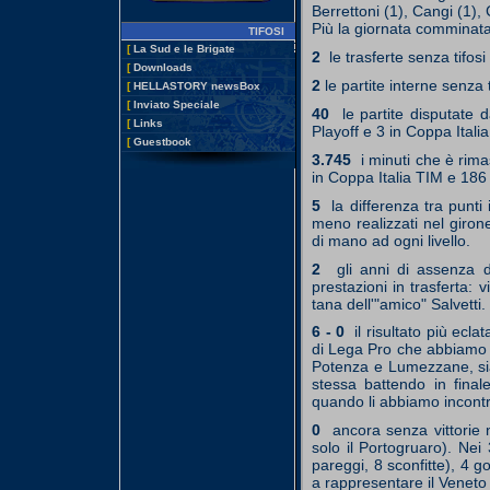
Berrettoni (1), Cangi (1),
Più la giornata comminata
TIFOSI
[
La Sud e le Brigate
2
le trasferte senza tifosi
[
Downloads
2
le partite interne senza t
[
HELLASTORY newsBox
[
Inviato Speciale
40
le partite disputate d
[
Links
Playoff e 3 in Coppa Italia
[
Guestbook
3.745
i minuti che è rim
in Coppa Italia TIM e 186 
5
la differenza tra punti 
meno realizzati nel giron
di mano ad ogni livello.
2
gli anni di assenza d
prestazioni in trasferta:
tana dell'"amico" Salvetti.
6 - 0
il risultato più ecl
di Lega Pro che abbiamo on
Potenza e Lumezzane, siam
stessa battendo in finale
quando li abbiamo incontr
0
ancora senza vittorie n
solo il Portogruaro). Nei
pareggi, 8 sconfitte), 4 g
a rappresentare il Veneto 