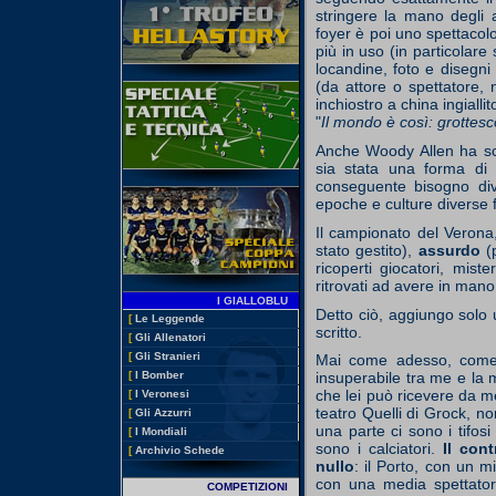
stringere la mano degli at
foyer è poi uno spettacol
più in uso (in particolar
locandine, foto e disegni 
(da attore o spettatore,
inchiostro a china ingiall
"
Il mondo è così: grottesco
Anche Woody Allen ha scr
sia stata una forma di 
conseguente bisogno div
epoche e culture diverse f
Il campionato del Verona
stato gestito),
assurdo
(
ricoperti giocatori, miste
ritrovati ad avere in mano al
I GIALLOBLU
Detto ciò, aggiungo solo u
[
Le Leggende
scritto.
[
Gli Allenatori
[
Gli Stranieri
Mai come adesso, come t
[
I Bomber
insuperabile tra me e la m
che lei può ricevere da 
[
I Veronesi
teatro Quelli di Grock, no
[
Gli Azzurri
una parte ci sono i tifosi
[
I Mondiali
sono i calciatori.
Il con
[
Archivio Schede
nullo
: il Porto, con un mi
con una media spettatori
COMPETIZIONI