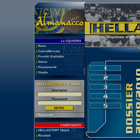
La SQUADRA
[
Rosa
[
CalcioMercato
[
Prestiti Gialloblu
[
Storia
[
Piazzamenti
[
Stadio
Username
Password
[
Registrati
CAMPIONATO
[
HELLASTORY Match
[
Risultati