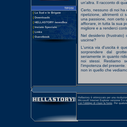
un'altra. Il racconto di qua
TIFOSI
Certo, nessuno di noi ha 
[
La Sud e le Brigate
ripetizione, altrimenti ci
[
Downloads
una passione, non certo 
[
HELLASTORY newsBox
affiorare, in tutta la sua 
[
Inviato Speciale
migliore e a renderci con
[
Links
Nel desiderio (frustrato
[
Guestbook
uscirne?
L'unica via d'uscita è quel
sorprendere dal grott
seriamente in quanto rid
noi stessi. Restiamo s
l'impotenza del presente.
non in quello che vediamo r
Hellastory è ottimizzato per una risoluzio
Microsoft Internet Explorer versione 5 o 
con l'obbligo di citare la fonte
. Per qualu