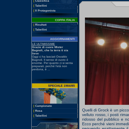
[
Classifica
[
Tabellini
[
Il Protagonista
COPPA ITALIA
[
Risultati
[
Tabellini
AGGIORNAMENTI
SPECIALE 1984/85
[
Campionato
Quelli di Grock è un picc
[
Rosa
velluto rosso, i posti rim
[
Tabellini
ridosso del pubblico e n
Ecco perché vieni immedia
seguendo esattamente il 