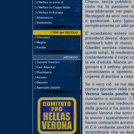
Chievo, senza pubblico, o
[
L'Hellas in serie A
certa tra la passione d
[
L'Hellas in Coppa Italia
invariabilmente nei piani
[
L'Hellas in Europa
Bentegodi da anni non son
[
Almanacco
e gestionale. Loro (gioc
[
Statistiche
semplicemente un alibi pe
I TOP del SECOLO
E' scandaloso essere cos
[
Giocatori
presidenti diversi, dopo es
cambierà tutto di nuovo
[
Maglie
Gibellini sembra intere
[
Partite
questi tempi, le medesim
costantemente il corpo c
ARCHIVIO
la via d'uscita. Manca un
[
Canone Inverso
giovani e il settore giova
[
Carl Attacks!
(continuiamo a ripeterlo
[
Flashback
urgente di portare a casa r
[
Assolo
[
Dossier
Se è vero ciò, se noi dip
[
Speciale Zanetti
portare giocatori validi e 
Verona lascia poche s
riusciamo a scostarci. 
nonno era una mediocre s
della guerra e ha avuto s
stesso Verona che sono st
la vivono i quarantenni c
hanno conosciuto ancora p
in C è umiliante perché ha
straordinario che va dag