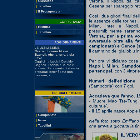
Verona. Il Napoli, dal ca
[
Classifica
Cesena per spareggio reti
[
Tabellini
[
Il Protagonista
Così i due gironi finali d
le assenze delle torinesi
COPPA ITALIA
Milan, Inter e Napoli
[
Risultati
presumibilmente saranno 
[
Tabellini
Verona, per la prima vol
avversarie oltre alla fa
AGGIORNAMENTI
campionato) e Genoa (s
il cammino dei gialloblu i
Per ora vi diciamo cos
Napoli, Milan, Sampdor
partenopei
, con 3 vittori
Numeri dell'edizione
.
(Sampdoria) con 7 gol.
SPECIALE 1984/85
Accadeva quell'anno. 1
- Muore Mao Tse-Tung. D
culturale'.
- Il 15 aprile nasce Apple
[
Campionato
[
Rosa
Nella foto sotto Emilian
che arriva a giocarsi la fi
[
Tabellini
IL VERO