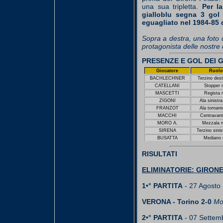
una sua tripletta.
Per la
gialloblu segna 3 gol 
eguagliato nel 1984-85 
Sopra a destra, una foto 
protagonista delle nostre 
PRESENZE E GOL DEI 
Giocatore
Ruolo
BACHLECHNER
Terzino dest
CATELLANI
Stopper 
MASCETTI
Regista 
ZIGONI
Ala sinistra
FRANZOT
Ala tornant
MACCHI
Centravant
MORO A.
Mezzala n
SIRENA
Terzino sinis
BUSATTA
Mediano 
RISULTATI
ELIMINATORIE: GIRONE
1•° PARTITA
- 27 Agosto
VERONA - Torino 2-0
Mor
2•° PARTITA
- 07 Settem