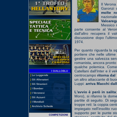
Il Verona
Garonzi 
molte no
nazional
Valcareg
Messico n
parte consente al Verona
dall'altro recupera il 
discussione dopo l'ulti
1974.
Per quanto riguarda la squ
portiere che nelle ultime
gestire una salvezza se
romanista, ancora pronto 
qualche polemica. Come
Catellani dall'Inter e il
I GIALLOBLU
centrocampo
ritorna dal
[
Le Leggende
un altro attaccante di buo
[
Gli Allenatori
Luppi:
arriva Macchi dal
[
Gli Stranieri
[
I Bomber
L'avvio è però in salita
[
I Veronesi
Moro), si rifanno la dome
[
Gli Azzurri
partite di seguito. Di s
[
I Mondiali
troppe reti: la coppia ce
[
Archivio Schede
impiegato nell'insolito ru
supporto per le punte sta
COMPETIZIONI
stagione, sostituito dal 