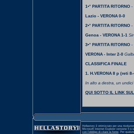
1•° PARTITA RITORNO
-
Lazio - VERONA 0-0
2•° PARTITA RITORNO
-
Genoa - VERONA 1-1
Si
3•° PARTITA RITORNO
-
VERONA - Inter 2-0
Galbi
CLASSIFICA FINALE
1. H.VERONA 8 p (reti 8-4
In alto a destra, un undici
QUI SOTTO IL LINK SU
Hellastory è ottimizzato per una risoluzio
Microsoft Internet Explorer versione 5 o 
con l'obbligo di citare la fonte
. Per qualu