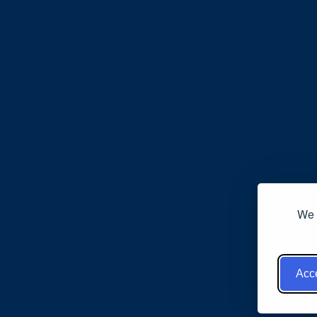
We 
Acce