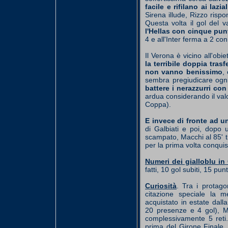
facile e rifilano ai lazi
Sirena illude, Rizzo rispo
Questa volta il gol del 
l'Hellas con cinque punt
4 e all'Inter ferma a 2 co
Il Verona è vicino all'ob
la terribile doppia tras
non vanno benissimo
,
sembra pregiudicare ogni v
battere i nerazzurri co
ardua considerando il valo
Coppa).
E invece di fronte ad u
di Galbiati e poi, dopo 
scampato, Macchi al 85' tr
per la prima volta conquis
Numeri dei gialloblu in
fatti, 10 gol subiti, 15 pu
Curiosità
. Tra i protagon
citazione speciale la me
acquistato in estate dal
20 presenze e 4 gol), Ma
complessivamente 5 reti.
prima del Girone Finale. 