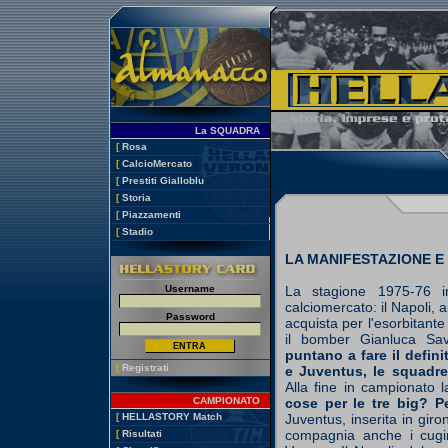
La SQUADRA
[
Rosa
[
CalcioMercato
[
Prestiti Gialloblu
[
Storia
[
Piazzamenti
[
Stadio
LA MANIFESTAZIONE E
Username
La stagione 1975-76 in
calciomercato: il Napoli,
Password
acquista per l'esorbitante c
il bomber Gianluca Sa
puntano a fare il defini
[
Registrati
e Juventus, le squadre 
Alla fine in campionato 
CAMPIONATO
cose per le tre big? Pe
[
HELLASTORY Match
Juventus, inserita in giro
compagnia anche i cugini
[
Risultati