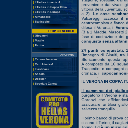
[
L'Hellas in serie A
proveniente dal vivaio gi
[
L'Hellas in Coppa Italia
vittoria della Juventus, s
[
L'Hellas in Europa
a 2).
Le cose sembrano
[
Almanacco
Valcareggi azzecca il 
[
Statistiche
centrocampista a fianco d
difesa il Verona;
il Veron
I TOP del SECOLO
(3 a 1 Maddè, Mascetti 2, 
[
Giocatori
fase di costruzione del 
conquista senza affanni
[
Maglie
[
Partite
24 punti conquistati, 
l'impegno di Ginulfi, tra
ARCHIVIO
Storicamente, questa rapp
[
Canone Inverso
A composto da 16 squadre
[
Carl Attacks!
Traspedini e compagni se
[
Flashback
cronaca,
il capocannonie
[
Assolo
[
Dossier
IL VERONA IN COPPA IT
[
Speciale Zanetti
Il cammino dei giallob
purgatorio il Verona è st
Garonzi che affidandos
assicurare ai tifosi gia
salvezza tranquilla.
Il primo banco di prova co
ci sono il Torino, il cagli
Torino. Ed
è un inizio co