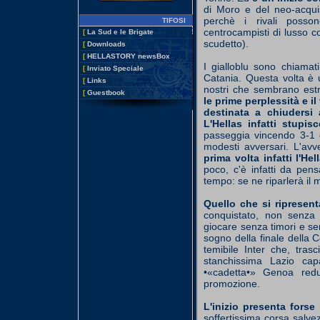
di Moro e del neo-acqui
perchè i rivali posson
TIFOSI
centrocampisti di lusso c
[
La Sud e le Brigate
scudetto).
[
Downloads
[
HELLASTORY newsBox
I gialloblu sono chiamat
[
Inviato Speciale
Catania. Questa volta è un
[
Links
nostri che sembrano estr
[
Guestbook
le prime perplessità e i
destinata a chiudersi 
L'Hellas infatti stupis
passeggia vincendo 3-1
modesti avversari. L'avv
prima volta infatti l'Hel
poco, c'è infatti da pen
tempo: se ne riparlerà il
Quello che si ripresen
conquistato, non senza 
giocare senza timori e se
sogno della finale della C
temibile Inter che, tras
stanchissima Lazio capa
•«cadetta•» Genoa red
promozione.
L'inizio presenta forse
soffertissima corsa salvez