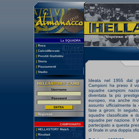
La SQUADRA
[
Rosa
[
CalcioMercato
[
Prestiti Gialloblu
[
Storia
[
Piazzamenti
[
Stadio
Ideata nel 1955 dal gi
Campioni ha preso il vi
Username
squadre campioni nazio
diventata la più prestig
Password
europeo, ma anche mon
assunto ufficialmente la
fase a gironi. In seguit
[
Registrati
squadre classificate e d
squadre per nazione. Il V
CAMPIONATO
partecipato a questa pres
[
HELLASTORY Match
di finale in una doppia sf
[
Risultati