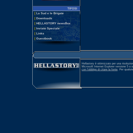
TIFOSI
[
La Sud e le Brigate
[
Downloads
[
HELLASTORY newsBox
[
Inviato Speciale
[
Links
[
Guestbook
Hellastory è ottimizzato per una risoluzio
Microsoft Internet Explorer versione 5 o 
con l'obbligo di citare la fonte
. Per qualu