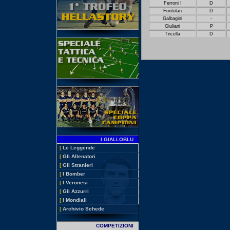
Ferroni I
D
Fontolan
D
Galbagini
-
Giuliani
P
Tricella
D
I GIALLOBLU
[
Le Leggende
[
Gli Allenatori
[
Gli Stranieri
[
I Bomber
[
I Veronesi
[
Gli Azzurri
[
I Mondiali
[
Archivio Schede
COMPETIZIONI