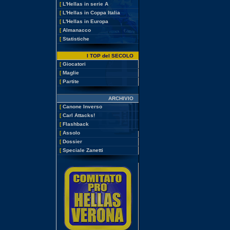
[
L'Hellas in serie A
[
L'Hellas in Coppa Italia
[
L'Hellas in Europa
[
Almanacco
[
Statistiche
I TOP del SECOLO
[
Giocatori
[
Maglie
[
Partite
ARCHIVIO
[
Canone Inverso
[
Carl Attacks!
[
Flashback
[
Assolo
[
Dossier
[
Speciale Zanetti