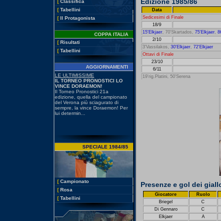
Edizione 1985/86
[
Classifica
[
Tabellini
Data
Sedicesimi di Finale
[
Il Protagonista
18/9
15'Elkjaer
, 70'Skartados,
75'Elkjaer
,
8
COPPA ITALIA
2/10
[
Risultati
3'Vassilakos,
30'Elkjaer
,
72'Elkjaer
[
Tabellini
Ottavi di Finale
23/10
AGGIORNAMENTI
6/11
19'rig.Platini, 50'Serena
SPECIALE 1984/85
[
Campionato
Presenze e gol dei giall
[
Rosa
Giocatore
Ruolo
[
Tabellini
Briegel
C
Di Gennaro
C
Elkjaer
A