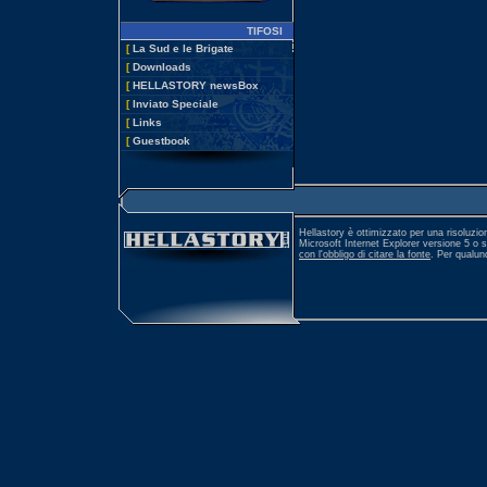
TIFOSI
[
La Sud e le Brigate
[
Downloads
[
HELLASTORY newsBox
[
Inviato Speciale
[
Links
[
Guestbook
Hellastory è ottimizzato per una risoluzio
Microsoft Internet Explorer versione 5 o 
con l'obbligo di citare la fonte
. Per qualu