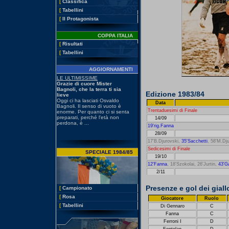
[
Classifica
[
Tabellini
[
Il Protagonista
COPPA ITALIA
[
Risultati
[
Tabellini
AGGIORNAMENTI
Edizione 1983/84
Data
Trentaduesimi di Finale
14/09
19'rig.Fanna
28/09
17'B.Djurovski,
35'Sacchetti
, 58'M.Dj
Sedicesimi di Finale
SPECIALE 1984/85
19/10
12'Fanna
, 18'Szokolai, 26'Jurtin,
43'Ga
2/11
Presenze e gol dei giall
[
Campionato
[
Rosa
Giocatore
Ruolo
[
Tabellini
Di Gennaro
C
Fanna
C
Ferroni I
D