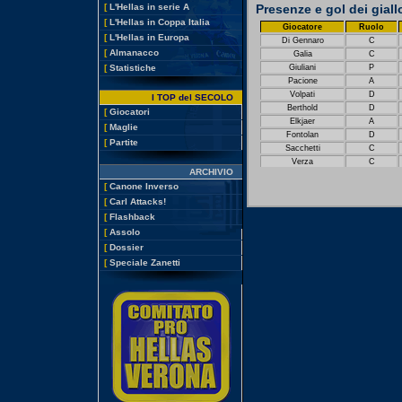
Presenze e gol dei giall
[
L'Hellas in serie A
[
L'Hellas in Coppa Italia
Giocatore
Ruolo
[
L'Hellas in Europa
Di Gennaro
C
[
Almanacco
Galia
C
Giuliani
P
[
Statistiche
Pacione
A
Volpati
D
I TOP del SECOLO
Berthold
D
[
Giocatori
Elkjaer
A
[
Maglie
Fontolan
D
[
Partite
Sacchetti
C
Verza
C
ARCHIVIO
[
Canone Inverso
[
Carl Attacks!
[
Flashback
[
Assolo
[
Dossier
[
Speciale Zanetti