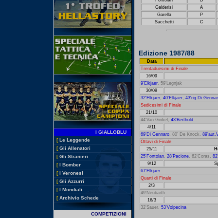
Fontolan
D
Galderisi
A
Garella
P
Sacchetti
C
Edizione 1987/88
Data
Trentaduesimi di Finale
16/09
9'Elkjaer
, 59'Legnjak
30/09
32'Elkjaer
,
40'Elkjaer
,
43'rig.Di Genna
Sedicesimi di Finale
21/10
44'Van Ginkel,
43'Berthold
4/11
I GIALLOBLU
69'Di Gennaro
, 80' De Knock,
89'aut.
[
Le Leggende
Ottavi di Finale
[
Gli Allenatori
25/11
H
25'Fontolan
,
28'Pacione
, 62'Coras,
82
[
Gli Stranieri
9/12
S
[
I Bomber
67'Elkjaer
[
I Veronesi
Quarti di Finale
[
Gli Azzurri
2/3
[
I Mondiali
49'Neubarth
[
Archivio Schede
16/3
32'Sauer,
53'Volpecina
COMPETIZIONI