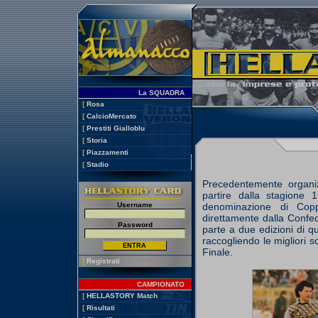
La SQUADRA
[
Rosa
[
CalcioMercato
[
Prestiti Gialloblu
[
Storia
[
Piazzamenti
[
Stadio
Precedentemente organi
partire dalla stagione
Username
denominazione di Cop
direttamente dalla Confed
Password
parte a due edizioni di 
raccogliendo le migliori s
Finale.
[
Registrati
CAMPIONATO
[
HELLASTORY Match
[
Risultati