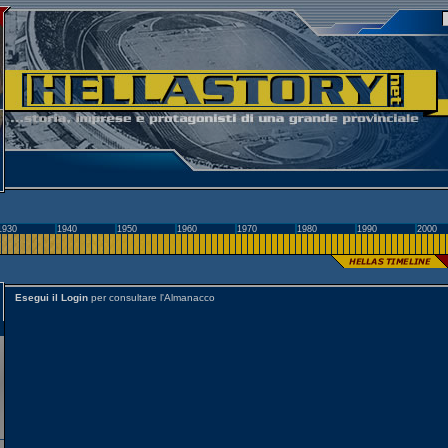
1930
1940
1950
1960
1970
1980
1990
2000
Esegui il Login
per consultare l'Almanacco