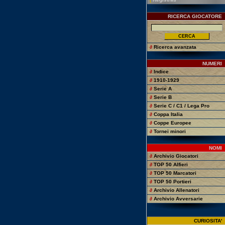
RICERCA GIOCATORE
∂
Ricerca avanzata
NUMERI
∂
Indice
∂
1910-1929
∂
Serie A
∂
Serie B
∂
Serie C / C1 / Lega Pro
∂
Coppa Italia
∂
Coppe Europee
∂
Tornei minori
NOMI
∂
Archivio Giocatori
∂
TOP 50 Alfieri
∂
TOP 50 Marcatori
∂
TOP 50 Portieri
∂
Archivio Allenatori
∂
Archivio Avversarie
CURIOSITA'