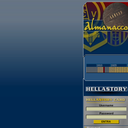
1910
1920
Username
Password
[
Registrati