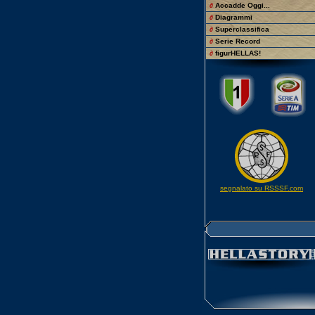
∂
Accadde Oggi...
∂
Diagrammi
∂
Superclassifica
∂
Serie Record
∂
figurHELLAS!
segnalato su RSSSF.com