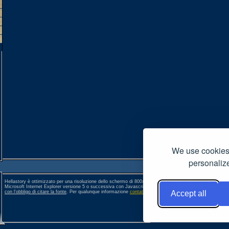
We use cookies 
personalize
Hellastory è ottimizzato per una risoluzione dello schermo di 800x600 pixel. Per una corretta visione si co
Microsoft Internet Explorer versione 5 o successiva con Javascript, Popup e Cookies abilitati. Ogni conte
con l'obbligo di citare la fonte
. Per qualunque informazione
contattateci
. []
Accept all