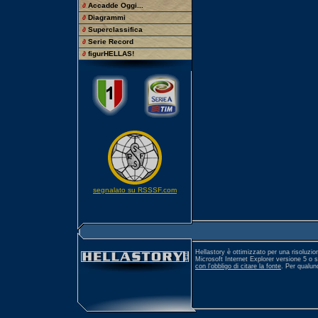
∂
Accadde Oggi...
∂
Diagrammi
∂
Superclassifica
∂
Serie Record
∂
figurHELLAS!
segnalato su RSSSF.com
Hellastory è ottimizzato per una risoluzio
Microsoft Internet Explorer versione 5 o 
con l'obbligo di citare la fonte
. Per qualu