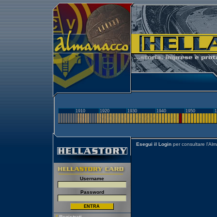
1910
1920
1930
1940
1950
1
Esegui il Login
per consultare l'Al
Username
Password
[
Registrati