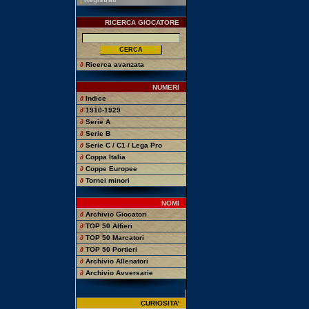
RICERCA GIOCATORE
∂
Ricerca avanzata
NUMERI
∂
Indice
∂
1910-1929
∂
Serie A
∂
Serie B
∂
Serie C / C1 / Lega Pro
∂
Coppa Italia
∂
Coppe Europee
∂
Tornei minori
NOMI
∂
Archivio Giocatori
∂
TOP 50 Alfieri
∂
TOP 50 Marcatori
∂
TOP 50 Portieri
∂
Archivio Allenatori
∂
Archivio Avversarie
CURIOSITA'