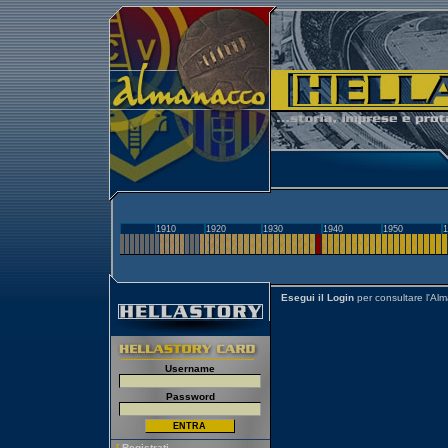
1910
1920
1930
1940
1950
1
Esegui il Login
per consultare l'Al
Username
Password
[
Registrati