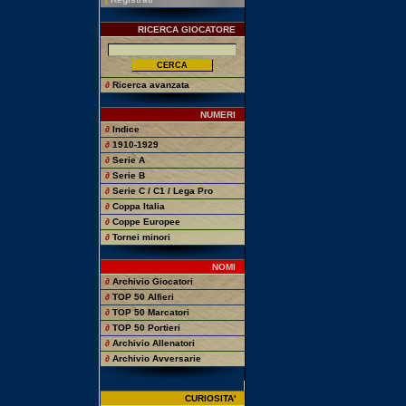
RICERCA GIOCATORE
∂
Ricerca avanzata
NUMERI
∂
Indice
∂
1910-1929
∂
Serie A
∂
Serie B
∂
Serie C / C1 / Lega Pro
∂
Coppa Italia
∂
Coppe Europee
∂
Tornei minori
NOMI
∂
Archivio Giocatori
∂
TOP 50 Alfieri
∂
TOP 50 Marcatori
∂
TOP 50 Portieri
∂
Archivio Allenatori
∂
Archivio Avversarie
CURIOSITA'