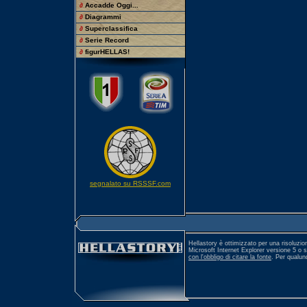
∂
Accadde Oggi...
∂
Diagrammi
∂
Superclassifica
∂
Serie Record
∂
figurHELLAS!
segnalato su RSSSF.com
Hellastory è ottimizzato per una risoluzio
Microsoft Internet Explorer versione 5 o 
con l'obbligo di citare la fonte
. Per qualu