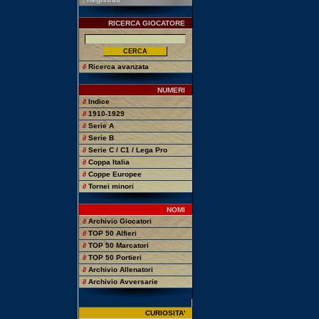
RICERCA GIOCATORE
∂
Ricerca avanzata
NUMERI
∂
Indice
∂
1910-1929
∂
Serie A
∂
Serie B
∂
Serie C / C1 / Lega Pro
∂
Coppa Italia
∂
Coppe Europee
∂
Tornei minori
NOMI
∂
Archivio Giocatori
∂
TOP 50 Alfieri
∂
TOP 50 Marcatori
∂
TOP 50 Portieri
∂
Archivio Allenatori
∂
Archivio Avversarie
CURIOSITA'