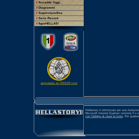
∂
Accadde Oggi...
∂
Diagrammi
∂
Superclassifica
∂
Serie Record
∂
figurHELLAS!
segnalato su RSSSF.com
Hellastory è ottimizzato per una risoluzio
Microsoft Internet Explorer versione 5 o 
con l'obbligo di citare la fonte
. Per qualu