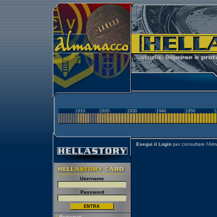
1910
1920
1930
1940
1950
1
Esegui il Login
per consultare l'Al
Username
Password
[
Registrati