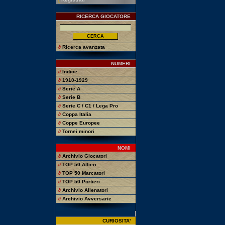
RICERCA GIOCATORE
∂
Ricerca avanzata
NUMERI
∂
Indice
∂
1910-1929
∂
Serie A
∂
Serie B
∂
Serie C / C1 / Lega Pro
∂
Coppa Italia
∂
Coppe Europee
∂
Tornei minori
NOMI
∂
Archivio Giocatori
∂
TOP 50 Alfieri
∂
TOP 50 Marcatori
∂
TOP 50 Portieri
∂
Archivio Allenatori
∂
Archivio Avversarie
CURIOSITA'