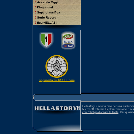
∂
Accadde Oggi...
∂
Diagrammi
∂
Superclassifica
∂
Serie Record
∂
figurHELLAS!
segnalato su RSSSF.com
Hellastory è ottimizzato per una risoluzio
Microsoft Internet Explorer versione 5 o 
con l'obbligo di citare la fonte
. Per qualu