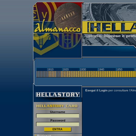
1910
1920
1930
1940
1950
1
Esegui il Login
per consultare l'Al
Username
Password
[
Registrati