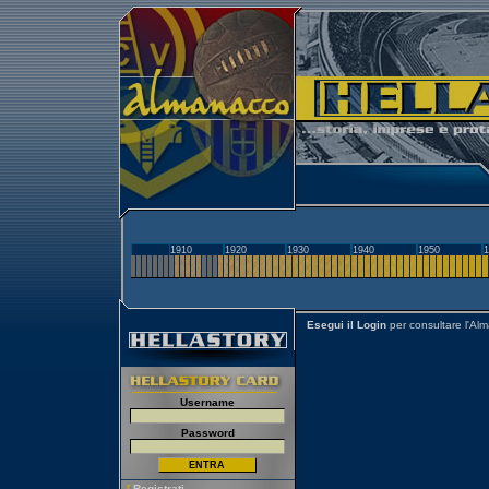
1910
1920
1930
1940
1950
1
Esegui il Login
per consultare l'Al
Username
Password
[
Registrati