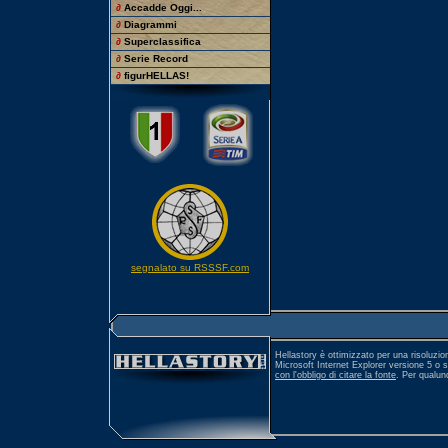
∂
Accadde Oggi...
∂
Diagrammi
∂
Superclassifica
∂
Serie Record
∂
figurHELLAS!
segnalato su RSSSF.com
Hellastory è ottimizzato per una risoluzio
Microsoft Internet Explorer versione 5 o 
con l'obbligo di citare la fonte
. Per qualu