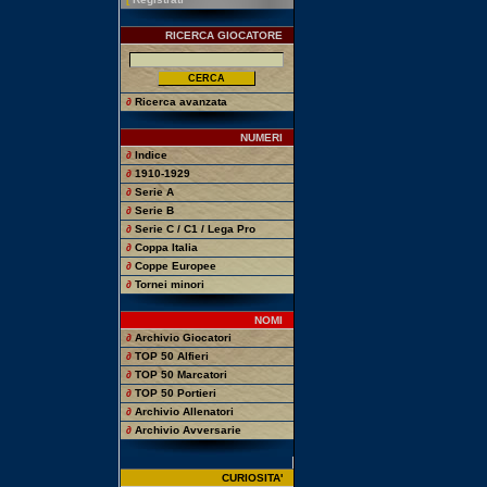
RICERCA GIOCATORE
∂
Ricerca avanzata
NUMERI
∂
Indice
∂
1910-1929
∂
Serie A
∂
Serie B
∂
Serie C / C1 / Lega Pro
∂
Coppa Italia
∂
Coppe Europee
∂
Tornei minori
NOMI
∂
Archivio Giocatori
∂
TOP 50 Alfieri
∂
TOP 50 Marcatori
∂
TOP 50 Portieri
∂
Archivio Allenatori
∂
Archivio Avversarie
CURIOSITA'