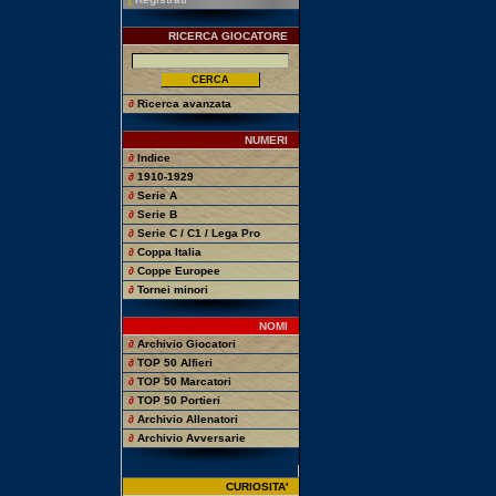
RICERCA GIOCATORE
∂
Ricerca avanzata
NUMERI
∂
Indice
∂
1910-1929
∂
Serie A
∂
Serie B
∂
Serie C / C1 / Lega Pro
∂
Coppa Italia
∂
Coppe Europee
∂
Tornei minori
NOMI
∂
Archivio Giocatori
∂
TOP 50 Alfieri
∂
TOP 50 Marcatori
∂
TOP 50 Portieri
∂
Archivio Allenatori
∂
Archivio Avversarie
CURIOSITA'