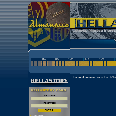
1910
1920
1930
1940
1950
1
Esegui il Login
per consultare l'Al
Username
Password
[
Registrati