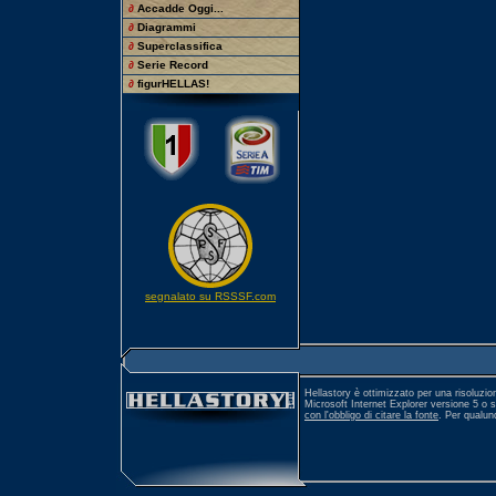
∂
Accadde Oggi...
∂
Diagrammi
∂
Superclassifica
∂
Serie Record
∂
figurHELLAS!
segnalato su RSSSF.com
Hellastory è ottimizzato per una risoluzio
Microsoft Internet Explorer versione 5 o 
con l'obbligo di citare la fonte
. Per qualu