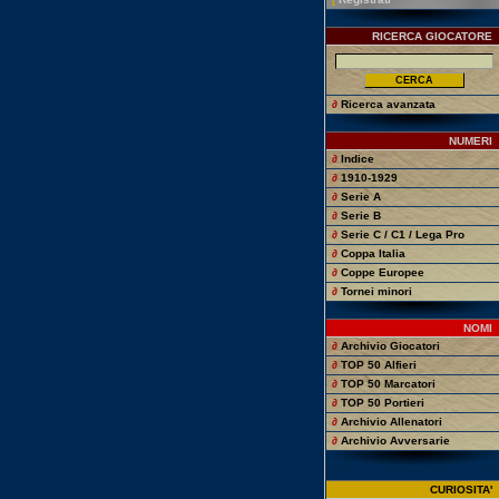
RICERCA GIOCATORE
∂
Ricerca avanzata
NUMERI
∂
Indice
∂
1910-1929
∂
Serie A
∂
Serie B
∂
Serie C / C1 / Lega Pro
∂
Coppa Italia
∂
Coppe Europee
∂
Tornei minori
NOMI
∂
Archivio Giocatori
∂
TOP 50 Alfieri
∂
TOP 50 Marcatori
∂
TOP 50 Portieri
∂
Archivio Allenatori
∂
Archivio Avversarie
CURIOSITA'