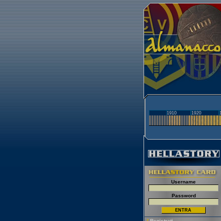
1910
1920
Username
Password
[
Registrati