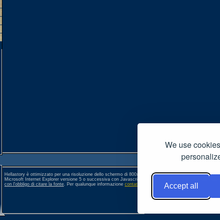
We use cookies 
personalize
Hellastory è ottimizzato per una risoluzione dello schermo di 800x600 pixel. Per una corretta visione si co
Microsoft Internet Explorer versione 5 o successiva con Javascript, Popup e Cookies abilitati. Ogni conte
con l'obbligo di citare la fonte
. Per qualunque informazione
contattateci
. []
Accept all