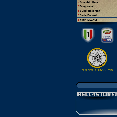
∂
Accadde Oggi...
∂
Diagrammi
∂
Superclassifica
∂
Serie Record
∂
figurHELLAS!
segnalato su RSSSF.com