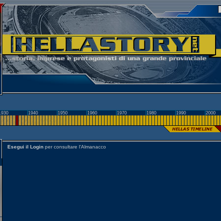
1930
1940
1950
1960
1970
1980
1990
2000
Esegui il Login
per consultare l'Almanacco