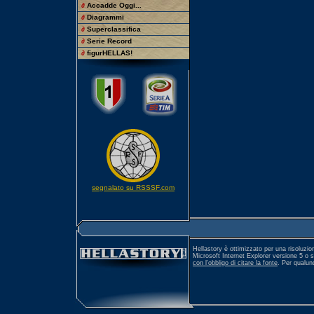
∂
Accadde Oggi...
∂
Diagrammi
∂
Superclassifica
∂
Serie Record
∂
figurHELLAS!
segnalato su RSSSF.com
Hellastory è ottimizzato per una risoluzio
Microsoft Internet Explorer versione 5 o 
con l'obbligo di citare la fonte
. Per qualu