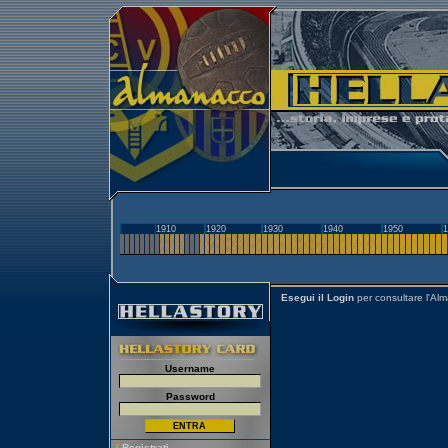
1910
1920
1930
1940
1950
1
Esegui il Login
per consultare l'Al
Username
Password
[
Registrati