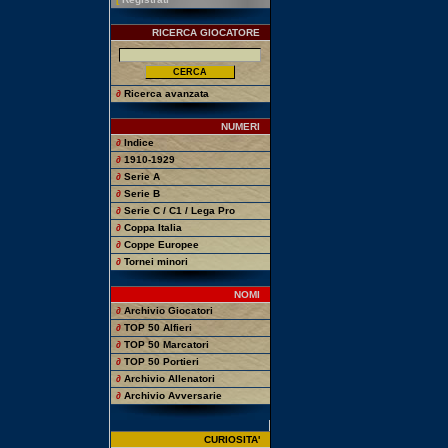
RICERCA GIOCATORE
∂
Ricerca avanzata
NUMERI
∂
Indice
∂
1910-1929
∂
Serie A
∂
Serie B
∂
Serie C / C1 / Lega Pro
∂
Coppa Italia
∂
Coppe Europee
∂
Tornei minori
NOMI
∂
Archivio Giocatori
∂
TOP 50 Alfieri
∂
TOP 50 Marcatori
∂
TOP 50 Portieri
∂
Archivio Allenatori
∂
Archivio Avversarie
CURIOSITA'