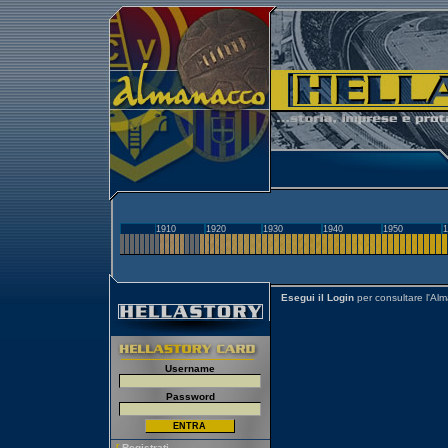
1910
1920
1930
1940
1950
1
Esegui il Login
per consultare l'Al
Username
Password
[
Registrati