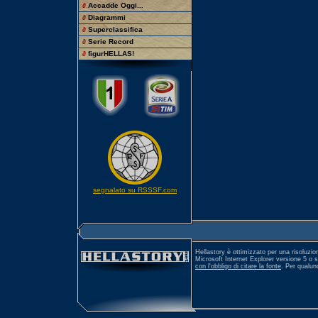
∂
Accadde Oggi...
∂
Diagrammi
∂
Superclassifica
∂
Serie Record
∂
figurHELLAS!
segnalato su RSSSF.com
Hellastory è ottimizzato per una risoluzio
Microsoft Internet Explorer versione 5 o 
con l'obbligo di citare la fonte
. Per qualu