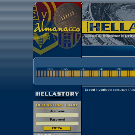
1910
1920
1930
1940
1950
1
Esegui il Login
per consultare l'Al
Username
Password
[
Registrati