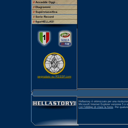
∂
Accadde Oggi...
∂
Diagrammi
∂
Superclassifica
∂
Serie Record
∂
figurHELLAS!
segnalato su RSSSF.com
Hellastory è ottimizzato per una risoluzio
Microsoft Internet Explorer versione 5 o 
con l'obbligo di citare la fonte
. Per qualu