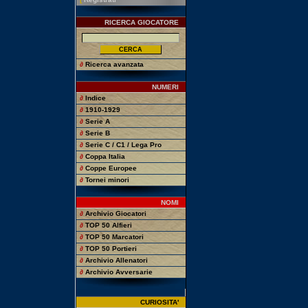
RICERCA GIOCATORE
∂
Ricerca avanzata
NUMERI
∂
Indice
∂
1910-1929
∂
Serie A
∂
Serie B
∂
Serie C / C1 / Lega Pro
∂
Coppa Italia
∂
Coppe Europee
∂
Tornei minori
NOMI
∂
Archivio Giocatori
∂
TOP 50 Alfieri
∂
TOP 50 Marcatori
∂
TOP 50 Portieri
∂
Archivio Allenatori
∂
Archivio Avversarie
CURIOSITA'