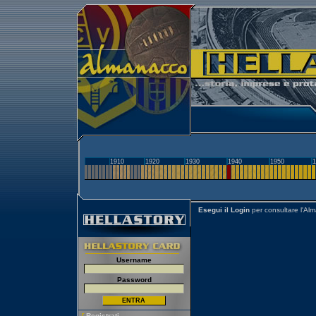
1910
1920
1930
1940
1950
1
Esegui il Login
per consultare l'Al
Username
Password
[
Registrati