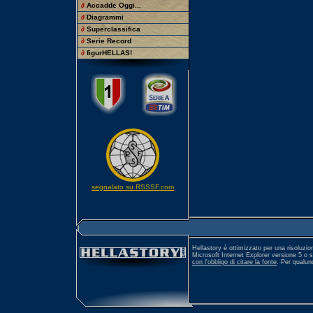
∂
Accadde Oggi...
∂
Diagrammi
∂
Superclassifica
∂
Serie Record
∂
figurHELLAS!
segnalato su RSSSF.com
Hellastory è ottimizzato per una risoluzio
Microsoft Internet Explorer versione 5 o 
con l'obbligo di citare la fonte
. Per qualu