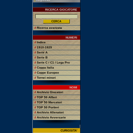
RICERCA GIOCATORE
∂
Ricerca avanzata
NUMERI
∂
Indice
∂
1910-1929
∂
Serie A
∂
Serie B
∂
Serie C / C1 / Lega Pro
∂
Coppa Italia
∂
Coppe Europee
∂
Tornei minori
NOMI
∂
Archivio Giocatori
∂
TOP 50 Alfieri
∂
TOP 50 Marcatori
∂
TOP 50 Portieri
∂
Archivio Allenatori
∂
Archivio Avversarie
CURIOSITA'