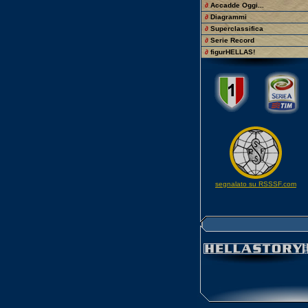
∂
Accadde Oggi...
∂
Diagrammi
∂
Superclassifica
∂
Serie Record
∂
figurHELLAS!
segnalato su RSSSF.com