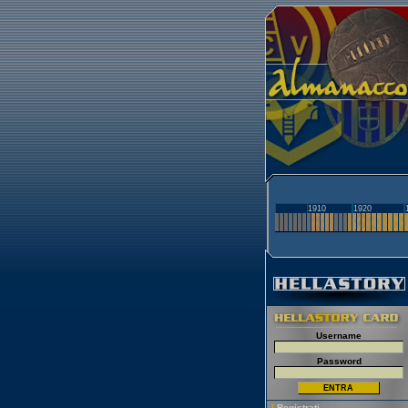
1910
1920
Username
Password
[
Registrati