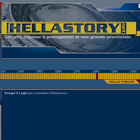
1930
1940
1950
1960
1970
1980
1990
2000
Esegui il Login
per consultare l'Almanacco