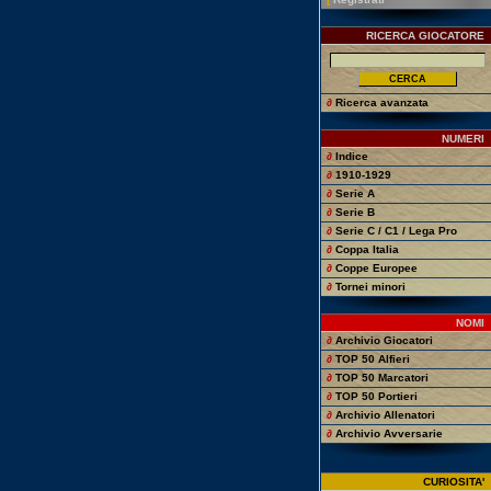
RICERCA GIOCATORE
∂
Ricerca avanzata
NUMERI
∂
Indice
∂
1910-1929
∂
Serie A
∂
Serie B
∂
Serie C / C1 / Lega Pro
∂
Coppa Italia
∂
Coppe Europee
∂
Tornei minori
NOMI
∂
Archivio Giocatori
∂
TOP 50 Alfieri
∂
TOP 50 Marcatori
∂
TOP 50 Portieri
∂
Archivio Allenatori
∂
Archivio Avversarie
CURIOSITA'