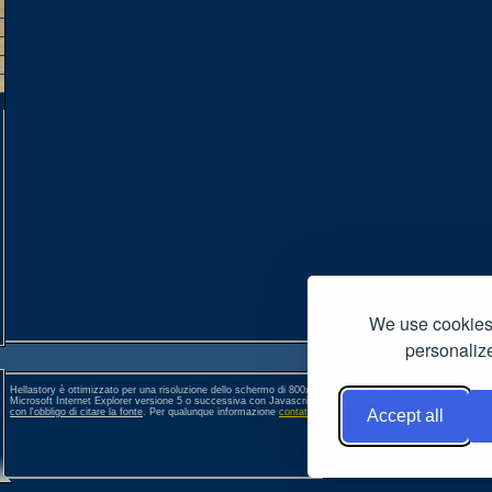
We use cookies 
personalize
Hellastory è ottimizzato per una risoluzione dello schermo di 800x600 pixel. Per una corretta visione si co
Microsoft Internet Explorer versione 5 o successiva con Javascript, Popup e Cookies abilitati. Ogni conte
con l'obbligo di citare la fonte
. Per qualunque informazione
contattateci
. []
Accept all