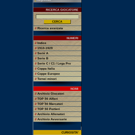
RICERCA GIOCATORE
∂
Ricerca avanzata
NUMERI
∂
Indice
∂
1910-1929
∂
Serie A
∂
Serie B
∂
Serie C / C1 / Lega Pro
∂
Coppa Italia
∂
Coppe Europee
∂
Tornei minori
NOMI
∂
Archivio Giocatori
∂
TOP 50 Alfieri
∂
TOP 50 Marcatori
∂
TOP 50 Portieri
∂
Archivio Allenatori
∂
Archivio Avversarie
CURIOSITA'