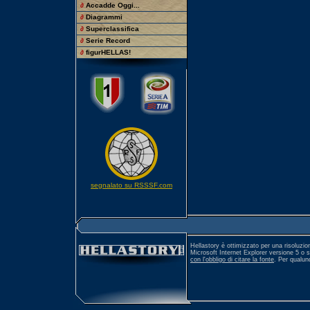
∂
Accadde Oggi...
∂
Diagrammi
∂
Superclassifica
∂
Serie Record
∂
figurHELLAS!
segnalato su RSSSF.com
Hellastory è ottimizzato per una risoluzio
Microsoft Internet Explorer versione 5 o 
con l'obbligo di citare la fonte
. Per qualu