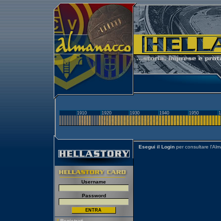
1910
1920
1930
1940
1950
1
Esegui il Login
per consultare l'Al
Username
Password
[
Registrati