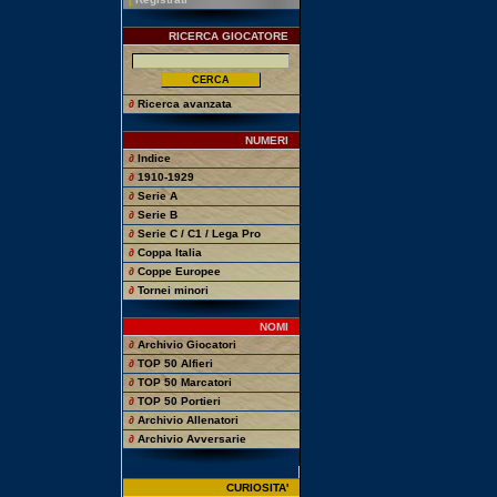
RICERCA GIOCATORE
∂
Ricerca avanzata
NUMERI
∂
Indice
∂
1910-1929
∂
Serie A
∂
Serie B
∂
Serie C / C1 / Lega Pro
∂
Coppa Italia
∂
Coppe Europee
∂
Tornei minori
NOMI
∂
Archivio Giocatori
∂
TOP 50 Alfieri
∂
TOP 50 Marcatori
∂
TOP 50 Portieri
∂
Archivio Allenatori
∂
Archivio Avversarie
CURIOSITA'