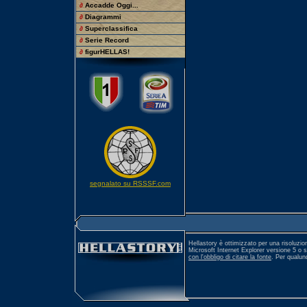
∂
Accadde Oggi...
∂
Diagrammi
∂
Superclassifica
∂
Serie Record
∂
figurHELLAS!
segnalato su RSSSF.com
Hellastory è ottimizzato per una risoluzio
Microsoft Internet Explorer versione 5 o 
con l'obbligo di citare la fonte
. Per qualu