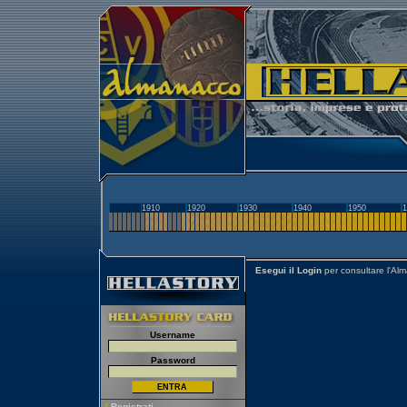
1910
1920
1930
1940
1950
1
Esegui il Login
per consultare l'Al
Username
Password
[
Registrati