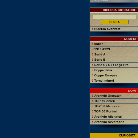
RICERCA GIOCATORE
∂
Ricerca avanzata
NUMERI
∂
Indice
∂
1910-1929
∂
Serie A
∂
Serie B
∂
Serie C / C1 / Lega Pro
∂
Coppa Italia
∂
Coppe Europee
∂
Tornei minori
NOMI
∂
Archivio Giocatori
∂
TOP 50 Alfieri
∂
TOP 50 Marcatori
∂
TOP 50 Portieri
∂
Archivio Allenatori
∂
Archivio Avversarie
CURIOSITA'