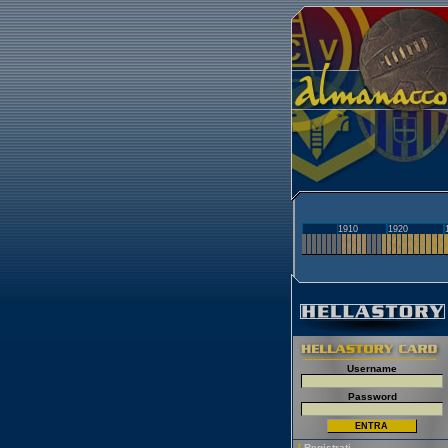
1910
1920
Username
Password
[
Registrati