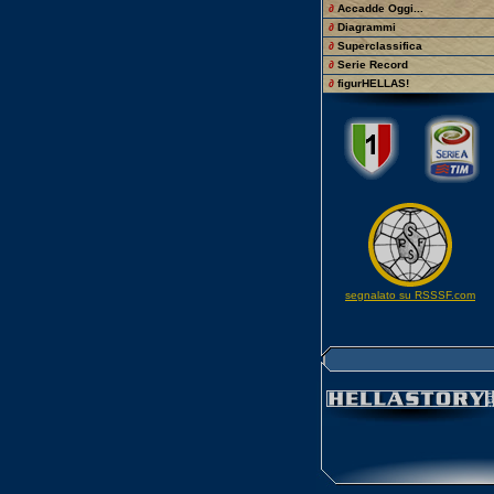
∂
Accadde Oggi...
∂
Diagrammi
∂
Superclassifica
∂
Serie Record
∂
figurHELLAS!
segnalato su RSSSF.com