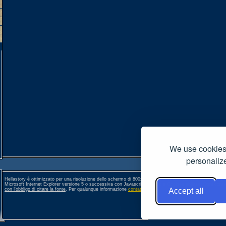
We use cookies 
personalize
Hellastory è ottimizzato per una risoluzione dello schermo di 800x600 pixel. Per una corretta visione si co
Microsoft Internet Explorer versione 5 o successiva con Javascript, Popup e Cookies abilitati. Ogni conte
con l'obbligo di citare la fonte
. Per qualunque informazione
contattateci
. []
Accept all