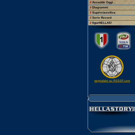
∂
Accadde Oggi...
∂
Diagrammi
∂
Superclassifica
∂
Serie Record
∂
figurHELLAS!
segnalato su RSSSF.com