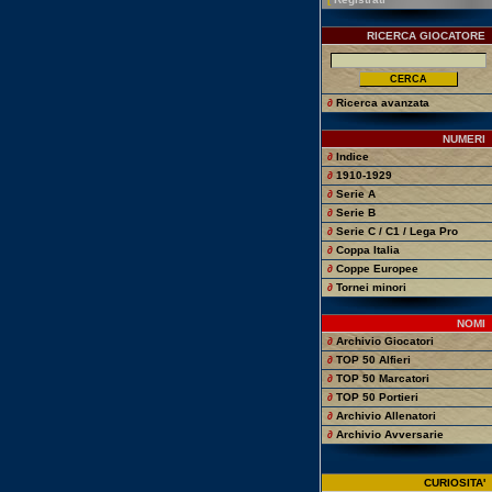
RICERCA GIOCATORE
∂
Ricerca avanzata
NUMERI
∂
Indice
∂
1910-1929
∂
Serie A
∂
Serie B
∂
Serie C / C1 / Lega Pro
∂
Coppa Italia
∂
Coppe Europee
∂
Tornei minori
NOMI
∂
Archivio Giocatori
∂
TOP 50 Alfieri
∂
TOP 50 Marcatori
∂
TOP 50 Portieri
∂
Archivio Allenatori
∂
Archivio Avversarie
CURIOSITA'