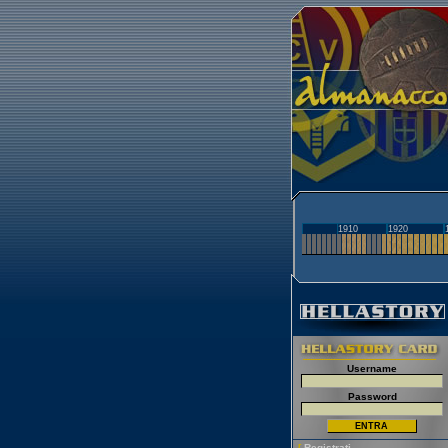
1910
1920
Username
Password
[
Registrati