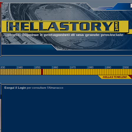
1930
1940
1950
1960
1970
1980
1990
2000
Esegui il Login
per consultare l'Almanacco