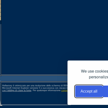
We use cookies 
personalize
Hellastory è ottimizzato per una risoluzione dello schermo di 800x600 pixel. Per una corretta visione si co
Microsoft Internet Explorer versione 5 o successiva con Javascript, Popup e Cookies abilitati. Ogni conte
con l'obbligo di citare la fonte
. Per qualunque informazione
contattateci
. []
Accept all