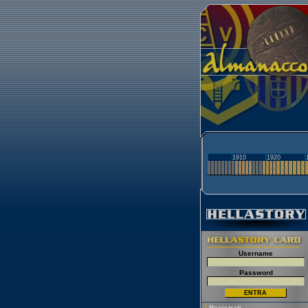
1910
1920
Username
Password
[
Registrati