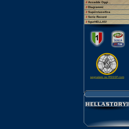
∂
Accadde Oggi...
∂
Diagrammi
∂
Superclassifica
∂
Serie Record
∂
figurHELLAS!
segnalato su RSSSF.com