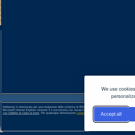
We use cookies 
personalize
Hellastory è ottimizzato per una risoluzione dello schermo di 800x600 pixel. Per una corretta visione si co
Microsoft Internet Explorer versione 5 o successiva con Javascript, Popup e Cookies abilitati. Ogni conte
con l'obbligo di citare la fonte
. Per qualunque informazione
contattateci
. []
Accept all