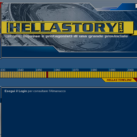
1930
1940
1950
1960
1970
1980
1990
2000
Esegui il Login
per consultare l'Almanacco