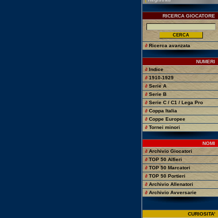
RICERCA GIOCATORE
∂
Ricerca avanzata
NUMERI
∂
Indice
∂
1910-1929
∂
Serie A
∂
Serie B
∂
Serie C / C1 / Lega Pro
∂
Coppa Italia
∂
Coppe Europee
∂
Tornei minori
NOMI
∂
Archivio Giocatori
∂
TOP 50 Alfieri
∂
TOP 50 Marcatori
∂
TOP 50 Portieri
∂
Archivio Allenatori
∂
Archivio Avversarie
CURIOSITA'