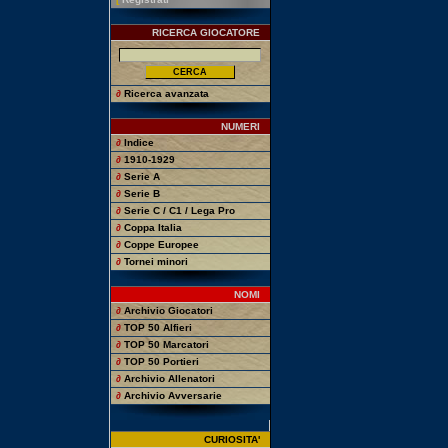
RICERCA GIOCATORE
∂
Ricerca avanzata
NUMERI
∂
Indice
∂
1910-1929
∂
Serie A
∂
Serie B
∂
Serie C / C1 / Lega Pro
∂
Coppa Italia
∂
Coppe Europee
∂
Tornei minori
NOMI
∂
Archivio Giocatori
∂
TOP 50 Alfieri
∂
TOP 50 Marcatori
∂
TOP 50 Portieri
∂
Archivio Allenatori
∂
Archivio Avversarie
CURIOSITA'