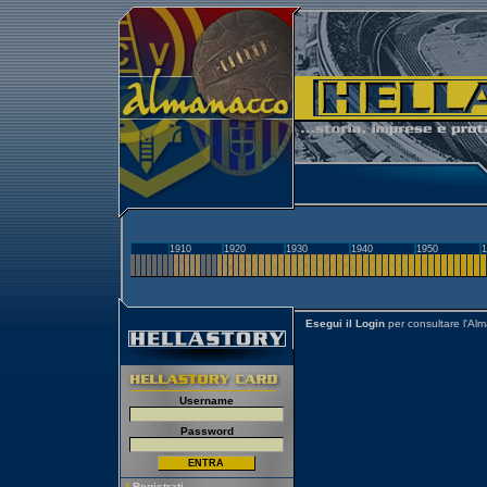
1910
1920
1930
1940
1950
1
Esegui il Login
per consultare l'Al
Username
Password
[
Registrati