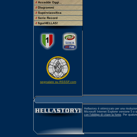
∂
Accadde Oggi...
∂
Diagrammi
∂
Superclassifica
∂
Serie Record
∂
figurHELLAS!
segnalato su RSSSF.com
Hellastory è ottimizzato per una risoluzio
Microsoft Internet Explorer versione 5 o 
con l'obbligo di citare la fonte
. Per qualu