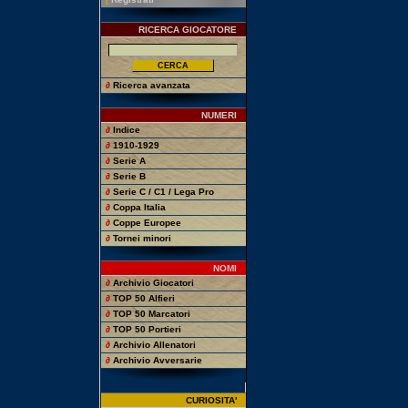
RICERCA GIOCATORE
∂
Ricerca avanzata
NUMERI
∂
Indice
∂
1910-1929
∂
Serie A
∂
Serie B
∂
Serie C / C1 / Lega Pro
∂
Coppa Italia
∂
Coppe Europee
∂
Tornei minori
NOMI
∂
Archivio Giocatori
∂
TOP 50 Alfieri
∂
TOP 50 Marcatori
∂
TOP 50 Portieri
∂
Archivio Allenatori
∂
Archivio Avversarie
CURIOSITA'