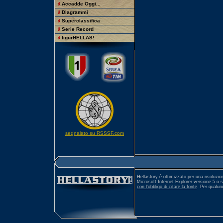
∂
Accadde Oggi...
∂
Diagrammi
∂
Superclassifica
∂
Serie Record
∂
figurHELLAS!
segnalato su RSSSF.com
Hellastory è ottimizzato per una risoluzio
Microsoft Internet Explorer versione 5 o 
con l'obbligo di citare la fonte
. Per qualu