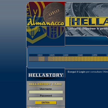
1910
1920
1930
1940
1950
1
Esegui il Login
per consultare l'Al
Username
Password
[
Registrati