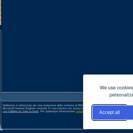
We use cookies 
personalize
Hellastory è ottimizzato per una risoluzione dello schermo di 800x600 pixel. Per una corretta visione si co
Microsoft Internet Explorer versione 5 o successiva con Javascript, Popup e Cookies abilitati. Ogni conte
con l'obbligo di citare la fonte
. Per qualunque informazione
contattateci
. []
Accept all