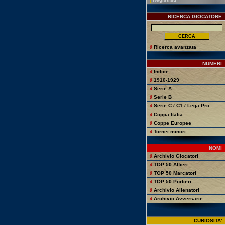
RICERCA GIOCATORE
∂
Ricerca avanzata
NUMERI
∂
Indice
∂
1910-1929
∂
Serie A
∂
Serie B
∂
Serie C / C1 / Lega Pro
∂
Coppa Italia
∂
Coppe Europee
∂
Tornei minori
NOMI
∂
Archivio Giocatori
∂
TOP 50 Alfieri
∂
TOP 50 Marcatori
∂
TOP 50 Portieri
∂
Archivio Allenatori
∂
Archivio Avversarie
CURIOSITA'