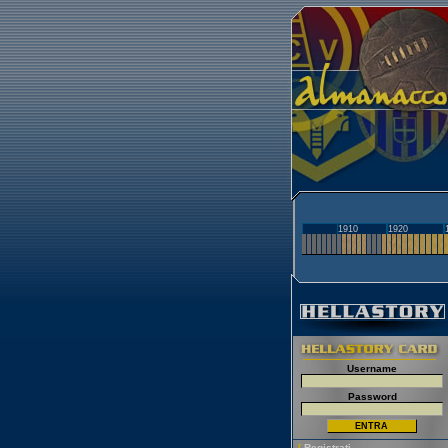
1910
1920
Username
Password
[
Registrati