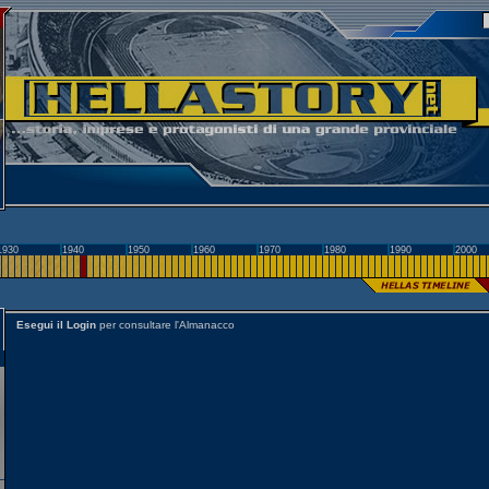
1930
1940
1950
1960
1970
1980
1990
2000
Esegui il Login
per consultare l'Almanacco