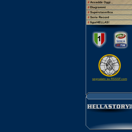
∂
Accadde Oggi...
∂
Diagrammi
∂
Superclassifica
∂
Serie Record
∂
figurHELLAS!
segnalato su RSSSF.com