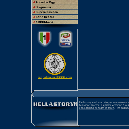
∂
Accadde Oggi...
∂
Diagrammi
∂
Superclassifica
∂
Serie Record
∂
figurHELLAS!
segnalato su RSSSF.com
Hellastory è ottimizzato per una risoluzio
Microsoft Internet Explorer versione 5 o 
con l'obbligo di citare la fonte
. Per qualu