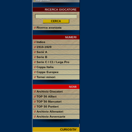
RICERCA GIOCATORE
∂
Ricerca avanzata
NUMERI
∂
Indice
∂
1910-1929
∂
Serie A
∂
Serie B
∂
Serie C / C1 / Lega Pro
∂
Coppa Italia
∂
Coppe Europee
∂
Tornei minori
NOMI
∂
Archivio Giocatori
∂
TOP 50 Alfieri
∂
TOP 50 Marcatori
∂
TOP 50 Portieri
∂
Archivio Allenatori
∂
Archivio Avversarie
CURIOSITA'