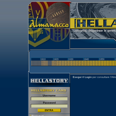
1910
1920
1930
1940
1950
1
Esegui il Login
per consultare l'Al
Username
Password
[
Registrati