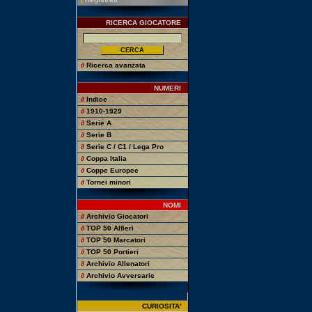
RICERCA GIOCATORE
∂
Ricerca avanzata
NUMERI
∂
Indice
∂
1910-1929
∂
Serie A
∂
Serie B
∂
Serie C / C1 / Lega Pro
∂
Coppa Italia
∂
Coppe Europee
∂
Tornei minori
NOMI
∂
Archivio Giocatori
∂
TOP 50 Alfieri
∂
TOP 50 Marcatori
∂
TOP 50 Portieri
∂
Archivio Allenatori
∂
Archivio Avversarie
CURIOSITA'