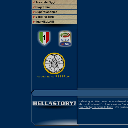
∂
Accadde Oggi...
∂
Diagrammi
∂
Superclassifica
∂
Serie Record
∂
figurHELLAS!
segnalato su RSSSF.com
Hellastory è ottimizzato per una risoluzio
Microsoft Internet Explorer versione 5 o 
con l'obbligo di citare la fonte
. Per qualu