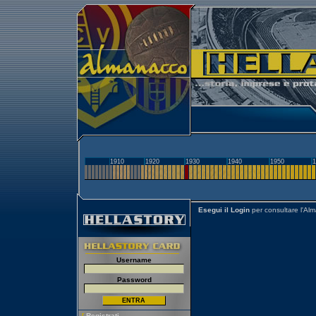
1910
1920
1930
1940
1950
1
Esegui il Login
per consultare l'Al
Username
Password
[
Registrati