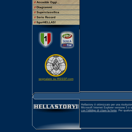
∂
Accadde Oggi...
∂
Diagrammi
∂
Superclassifica
∂
Serie Record
∂
figurHELLAS!
segnalato su RSSSF.com
Hellastory è ottimizzato per una risoluzio
Microsoft Internet Explorer versione 5 o 
con l'obbligo di citare la fonte
. Per qualu