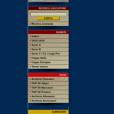
RICERCA GIOCATORE
∂
Ricerca avanzata
NUMERI
∂
Indice
∂
1910-1929
∂
Serie A
∂
Serie B
∂
Serie C / C1 / Lega Pro
∂
Coppa Italia
∂
Coppe Europee
∂
Tornei minori
NOMI
∂
Archivio Giocatori
∂
TOP 50 Alfieri
∂
TOP 50 Marcatori
∂
TOP 50 Portieri
∂
Archivio Allenatori
∂
Archivio Avversarie
CURIOSITA'