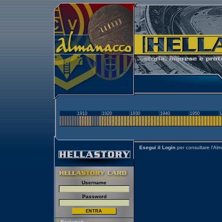
1910
1920
1930
1940
1950
1
Esegui il Login
per consultare l'Al
Username
Password
[
Registrati