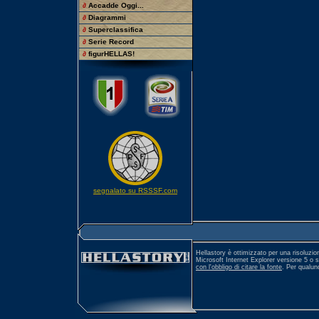
∂
Accadde Oggi...
∂
Diagrammi
∂
Superclassifica
∂
Serie Record
∂
figurHELLAS!
segnalato su RSSSF.com
Hellastory è ottimizzato per una risoluzio
Microsoft Internet Explorer versione 5 o 
con l'obbligo di citare la fonte
. Per qualu