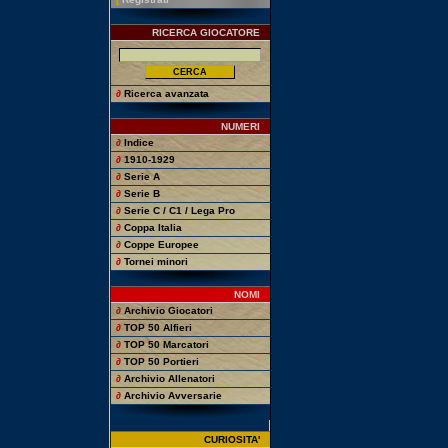
RICERCA GIOCATORE
∂
Ricerca avanzata
NUMERI
∂
Indice
∂
1910-1929
∂
Serie A
∂
Serie B
∂
Serie C / C1 / Lega Pro
∂
Coppa Italia
∂
Coppe Europee
∂
Tornei minori
NOMI
∂
Archivio Giocatori
∂
TOP 50 Alfieri
∂
TOP 50 Marcatori
∂
TOP 50 Portieri
∂
Archivio Allenatori
∂
Archivio Avversarie
CURIOSITA'