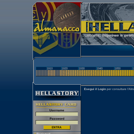
1910
1920
1930
1940
1950
1
Esegui il Login
per consultare l'Al
Username
Password
[
Registrati