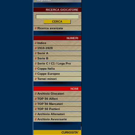
RICERCA GIOCATORE
∂
Ricerca avanzata
NUMERI
∂
Indice
∂
1910-1929
∂
Serie A
∂
Serie B
∂
Serie C / C1 / Lega Pro
∂
Coppa Italia
∂
Coppe Europee
∂
Tornei minori
NOMI
∂
Archivio Giocatori
∂
TOP 50 Alfieri
∂
TOP 50 Marcatori
∂
TOP 50 Portieri
∂
Archivio Allenatori
∂
Archivio Avversarie
CURIOSITA'