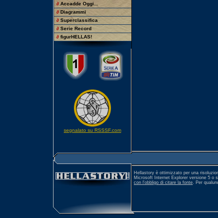
∂
Accadde Oggi...
∂
Diagrammi
∂
Superclassifica
∂
Serie Record
∂
figurHELLAS!
segnalato su RSSSF.com
Hellastory è ottimizzato per una risoluzio
Microsoft Internet Explorer versione 5 o 
con l'obbligo di citare la fonte
. Per qualu