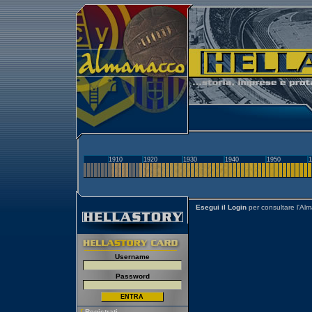
1910
1920
1930
1940
1950
1
Esegui il Login
per consultare l'Al
Username
Password
[
Registrati