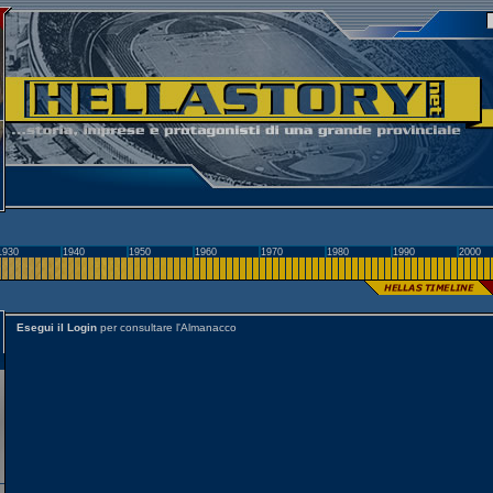
1930
1940
1950
1960
1970
1980
1990
2000
Esegui il Login
per consultare l'Almanacco