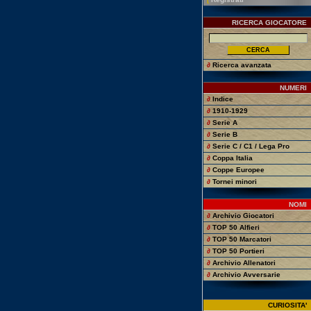
RICERCA GIOCATORE
∂
Ricerca avanzata
NUMERI
∂
Indice
∂
1910-1929
∂
Serie A
∂
Serie B
∂
Serie C / C1 / Lega Pro
∂
Coppa Italia
∂
Coppe Europee
∂
Tornei minori
NOMI
∂
Archivio Giocatori
∂
TOP 50 Alfieri
∂
TOP 50 Marcatori
∂
TOP 50 Portieri
∂
Archivio Allenatori
∂
Archivio Avversarie
CURIOSITA'