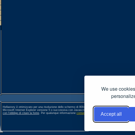
We use cookies 
personalize
Hellastory è ottimizzato per una risoluzione dello schermo di 800x600 pixel. Per una corretta visione si co
Microsoft Internet Explorer versione 5 o successiva con Javascript, Popup e Cookies abilitati. Ogni conte
con l'obbligo di citare la fonte
. Per qualunque informazione
contattateci
. []
Accept all