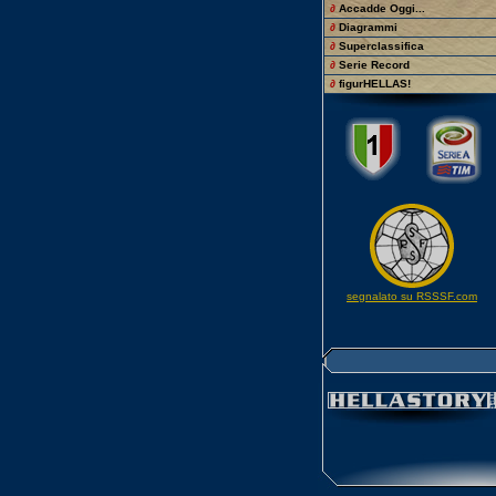
∂
Accadde Oggi...
∂
Diagrammi
∂
Superclassifica
∂
Serie Record
∂
figurHELLAS!
segnalato su RSSSF.com