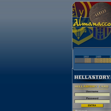
1910
1920
Username
Password
[
Registrati