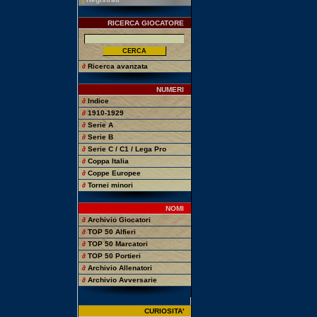
RICERCA GIOCATORE
∂
Ricerca avanzata
NUMERI
∂
Indice
∂
1910-1929
∂
Serie A
∂
Serie B
∂
Serie C / C1 / Lega Pro
∂
Coppa Italia
∂
Coppe Europee
∂
Tornei minori
NOMI
∂
Archivio Giocatori
∂
TOP 50 Alfieri
∂
TOP 50 Marcatori
∂
TOP 50 Portieri
∂
Archivio Allenatori
∂
Archivio Avversarie
CURIOSITA'