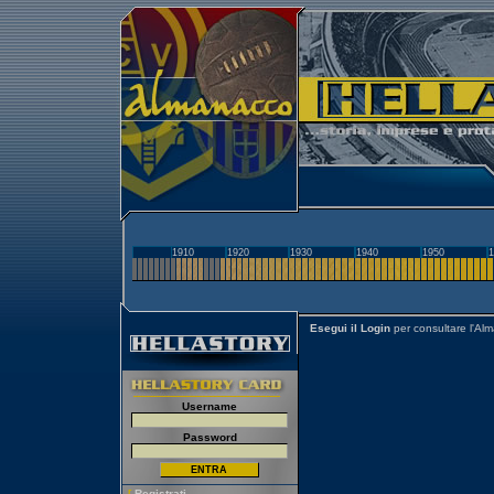
1910
1920
1930
1940
1950
1
Esegui il Login
per consultare l'Al
Username
Password
[
Registrati