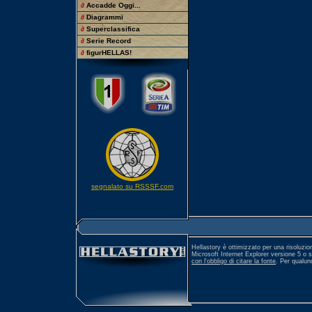
∂
Accadde Oggi...
∂
Diagrammi
∂
Superclassifica
∂
Serie Record
∂
figurHELLAS!
segnalato su RSSSF.com
Hellastory è ottimizzato per una risoluzio
Microsoft Internet Explorer versione 5 o 
con l'obbligo di citare la fonte
. Per qualu