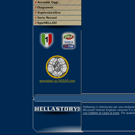
∂
Accadde Oggi...
∂
Diagrammi
∂
Superclassifica
∂
Serie Record
∂
figurHELLAS!
segnalato su RSSSF.com
Hellastory è ottimizzato per una risoluzio
Microsoft Internet Explorer versione 5 o 
con l'obbligo di citare la fonte
. Per qualu