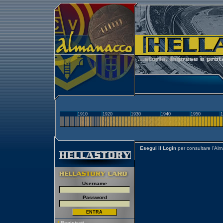
1910
1920
1930
1940
1950
1
Esegui il Login
per consultare l'Al
Username
Password
[
Registrati