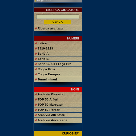
RICERCA GIOCATORE
∂
Ricerca avanzata
NUMERI
∂
Indice
∂
1910-1929
∂
Serie A
∂
Serie B
∂
Serie C / C1 / Lega Pro
∂
Coppa Italia
∂
Coppe Europee
∂
Tornei minori
NOMI
∂
Archivio Giocatori
∂
TOP 50 Alfieri
∂
TOP 50 Marcatori
∂
TOP 50 Portieri
∂
Archivio Allenatori
∂
Archivio Avversarie
CURIOSITA'