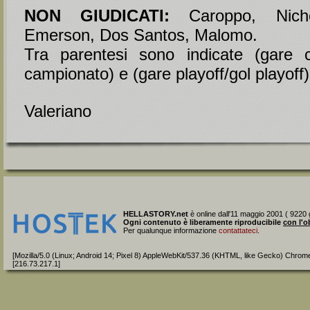
NON GIUDICATI:
Caroppo, Nichol
Emerson, Dos Santos, Malomo.
Tra parentesi sono indicate (gare c
campionato) e (gare playoff/gol playoff)
Valeriano
HELLASTORY.net
è online dall'11 maggio 2001 ( 9220 g
Ogni contenuto è liberamente riproducibile
con l'o
Per qualunque informazione
contattateci
.
[Mozilla/5.0 (Linux; Android 14; Pixel 8) AppleWebKit/537.36 (KHTML, like Gecko) Chrom
[216.73.217.1]