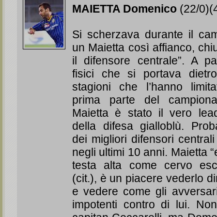
MAIETTA Domenico
(22/0)(
Si scherzava durante il ca
un Maietta così affianco, ch
il difensore centrale”. A p
fisici che si portava dietr
stagioni che l’hanno limit
prima parte del campion
Maietta è stato il vero lea
della difesa gialloblù. Pro
dei migliori difensori central
negli ultimi 10 anni. Maietta
testa alta come cervo esc
(cit.), è un piacere vederlo di
e vedere come gli avversari
impotenti contro di lui. No